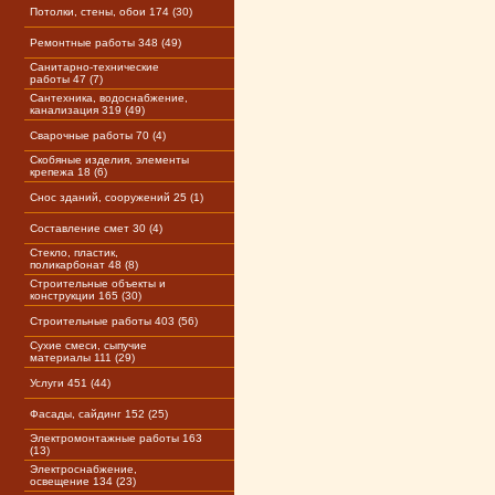
Потолки, стены, обои 174 (30)
Ремонтные работы 348 (49)
Санитарно-технические
работы 47 (7)
Сантехника, водоснабжение,
канализация 319 (49)
Сварочные работы 70 (4)
Скобяные изделия, элементы
крепежа 18 (6)
Снос зданий, сооружений 25 (1)
Составление смет 30 (4)
Стекло, пластик,
поликарбонат 48 (8)
Строительные объекты и
конструкции 165 (30)
Строительные работы 403 (56)
Сухие смеси, сыпучие
материалы 111 (29)
Услуги 451 (44)
Фасады, сайдинг 152 (25)
Электромонтажные работы 163
(13)
Электроснабжение,
освещение 134 (23)