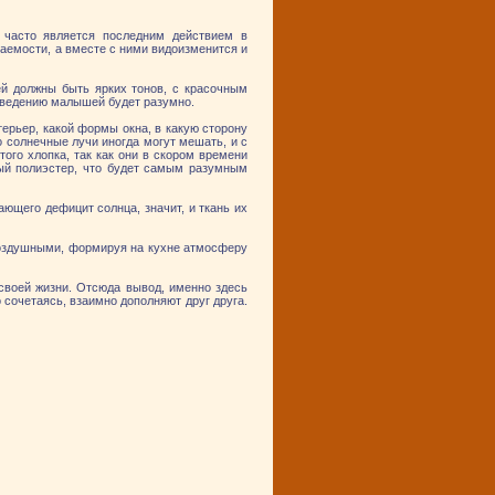
 часто является последним действием в
аемости, а вместе с ними видоизменится и
ей должны быть ярких тонов, с красочным
 сведению малышей будет разумно.
нтерьер, какой формы окна, в какую сторону
о солнечные лучи иногда могут мешать, и с
ого хлопка, так как они в скором времени
тый полиэстер, что будет самым разумным
ющего дефицит солнца, значит, и ткань их
 воздушными, формируя на кухне атмосферу
 своей жизни. Отсюда вывод, именно здесь
сочетаясь, взаимно дополняют друг друга.