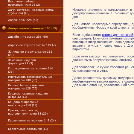
Высотные работы,
промальпинизм 26 (2)
Немалое значение в налаживании в 
Дачи, коттеджи, садовые дома,
срубы 294 (48)
декорировании комнаты. В типичных до
дом.
Двери, арки 228 (51)
Для начала необходимо определить, д
изображением. Форму и крой штор, а т
Декоративные элементы 104 (13)
Если подбираются
шторы для гостиной
Дизайн интерьера 258 (60)
они смотрят. Если окна комнаты смотря
помощью штор возникнет необходимост
Дорожное строительство 119 (7)
выцветут и утратят свою красоту. Дл
вариантом.
Жилищное строительство 131
(28)
Если окна выходят на северную сторо
должна быть полупрозрачной, светлой, л
Замочные изделия,
фурнитура 22 (3)
Для занавесок на кухне хорошим решен
Изоляционные материалы 114
умиротворения и уюта.
(35)
Инструмент, вспомогательные
Далее рассмотрим дилемму подбора шт
материалы 139 (22)
необыкновенно высока важность формир
Для окон в спальне, реализованной в с
Кирпич, блоки, стеновые
материалы 128 (55)
Кованые, сварные изделия,
литье 42 (11)
Кондиционирование,
вентиляция 128 (11)
Краски, лаки, эмали,
растворители, клеи 83 (29)
Кровельные материалы 148 (24)
Кровельные работы 98 (11)