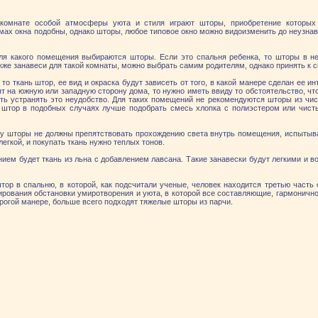
комнате особой атмосферы уюта и стиля играют шторы, приобретение которых
мах окна подобны, однако шторы, любое типовое окно можно видоизменить до неузнав
ля какого помещения выбираются шторы. Если это спальня ребенка, то шторы в н
акже занавеси для такой комнаты, можно выбрать самим родителям, однако принять к
, то ткань штор, ее вид и окраска будут зависеть от того, в какой манере сделан ее и
т на южную или западную сторону дома, то нужно иметь ввиду то обстоятельство, чт
ь устранять это неудобство. Для таких помещений не рекомендуются шторы из чист
я штор в подобных случаях лучше подобрать смесь хлопка с полиэстером или чис
ну шторы не должны препятствовать прохождению света внутрь помещения, испытыва
егкой, и покупать ткань нужно теплых тонов.
ием будет ткань из льна с добавлением лавсана. Такие занавески будут легкими и
ор в спальню, в которой, как подсчитали ученые, человек находится третью часть
ования обстановки умиротворения и уюта, в которой все составляющие, гармонично 
трогой манере, больше всего подходят тяжелые шторы из парчи.