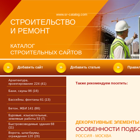
www.sr-catalog.com
СТРОИТЕЛЬСТВО
И РЕМОНТ
КАТАЛОГ
СТРОИТЕЛЬНЫХ САЙТОВ
Добавить сайт
Добавить статью
Прави
Архитектура,
Также рекомендуем посетить:
проектирование 224 (41)
Бани, сауны 96 (16)
Бассейны, фонтаны 61 (13)
Бетон, ЖБИ 141 (86)
Буровые, изыскательные,
земляные работы 53 (7)
ДЕКОРАТИВНЫЕ ЭЛЕМЕНТЫ
Быстровозводимые здания 68
(11)
ОСОБЕННОСТИ ПОДБО
Ворота, шлагбаумы,
РОССИЯ - МОСКВА
ограждения 120 (26)