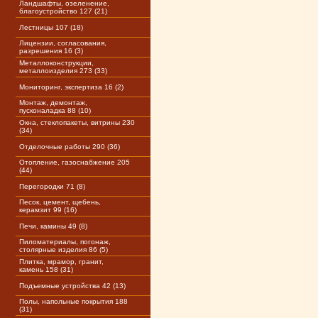
Ландшафты, озеленение,
благоустройство 127 (21)
Лестницы 107 (18)
Лицензии, согласования,
разрешения 16 (3)
Металлоконструкции,
металлоизделия 273 (33)
Мониторинг, экспертиза 16 (2)
Монтаж, демонтаж,
пусконаладка 88 (10)
Окна, стеклопакеты, витрины 230
(34)
Отделочные работы 290 (36)
Отопление, газоснабжение 205
(44)
Перегородки 71 (8)
Песок, цемент, щебень,
керамзит 99 (16)
Печи, камины 49 (8)
Пиломатериалы, погонаж,
столярные изделия 86 (5)
Плитка, мрамор, гранит,
камень 158 (31)
Подъемные устройства 42 (13)
Полы, напольные покрытия 188
(31)