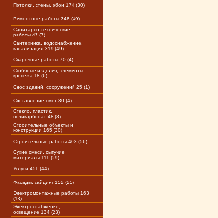
Потолки, стены, обои 174 (30)
Ремонтные работы 348 (49)
Санитарно-технические
работы 47 (7)
Сантехника, водоснабжение,
канализация 319 (49)
Сварочные работы 70 (4)
Скобяные изделия, элементы
крепежа 18 (6)
Снос зданий, сооружений 25 (1)
Составление смет 30 (4)
Стекло, пластик,
поликарбонат 48 (8)
Строительные объекты и
конструкции 165 (30)
Строительные работы 403 (56)
Сухие смеси, сыпучие
материалы 111 (29)
Услуги 451 (44)
Фасады, сайдинг 152 (25)
Электромонтажные работы 163
(13)
Электроснабжение,
освещение 134 (23)