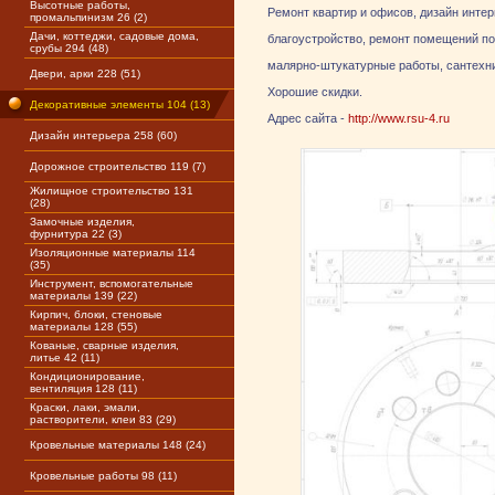
Высотные работы,
Ремонт квартир и офисов, дизайн интер
промальпинизм 26 (2)
Дачи, коттеджи, садовые дома,
благоустройство, ремонт помещений под
срубы 294 (48)
малярно-штукатурные работы, сантехник
Двери, арки 228 (51)
Хорошие скидки.
Декоративные элементы 104 (13)
Адрес сайта -
http://www.rsu-4.ru
Дизайн интерьера 258 (60)
Дорожное строительство 119 (7)
Жилищное строительство 131
(28)
Замочные изделия,
фурнитура 22 (3)
Изоляционные материалы 114
(35)
Инструмент, вспомогательные
материалы 139 (22)
Кирпич, блоки, стеновые
материалы 128 (55)
Кованые, сварные изделия,
литье 42 (11)
Кондиционирование,
вентиляция 128 (11)
Краски, лаки, эмали,
растворители, клеи 83 (29)
Кровельные материалы 148 (24)
Кровельные работы 98 (11)