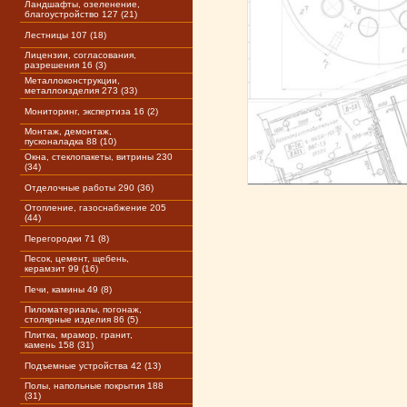
Ландшафты, озеленение,
благоустройство 127 (21)
Лестницы 107 (18)
Лицензии, согласования,
разрешения 16 (3)
Металлоконструкции,
металлоизделия 273 (33)
Мониторинг, экспертиза 16 (2)
Монтаж, демонтаж,
пусконаладка 88 (10)
Окна, стеклопакеты, витрины 230
(34)
Отделочные работы 290 (36)
Отопление, газоснабжение 205
(44)
Перегородки 71 (8)
Песок, цемент, щебень,
керамзит 99 (16)
Печи, камины 49 (8)
Пиломатериалы, погонаж,
столярные изделия 86 (5)
Плитка, мрамор, гранит,
камень 158 (31)
Подъемные устройства 42 (13)
Полы, напольные покрытия 188
(31)