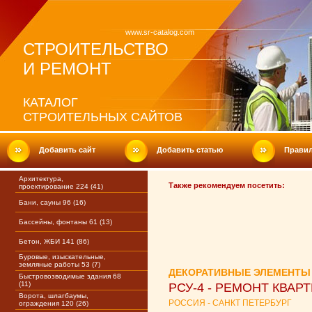
www.sr-catalog.com
СТРОИТЕЛЬСТВО
И РЕМОНТ
КАТАЛОГ
СТРОИТЕЛЬНЫХ САЙТОВ
Добавить сайт
Добавить статью
Прави
Архитектура,
Также рекомендуем посетить:
проектирование 224 (41)
Бани, сауны 96 (16)
Бассейны, фонтаны 61 (13)
Бетон, ЖБИ 141 (86)
Буровые, изыскательные,
земляные работы 53 (7)
ДЕКОРАТИВНЫЕ ЭЛЕМЕНТЫ
Быстровозводимые здания 68
(11)
РСУ-4 - РЕМОНТ КВАР
Ворота, шлагбаумы,
РОССИЯ - САНКТ ПЕТЕРБУРГ
ограждения 120 (26)