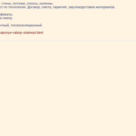
стены, потолки, откосы, колонны.
т по технологии. Договор, смета, гарантия, закупка/доставка материалов.
ификаты.
а смену.
нтный, теплоизоляционный.
katurnye-raboty-stoimost.html