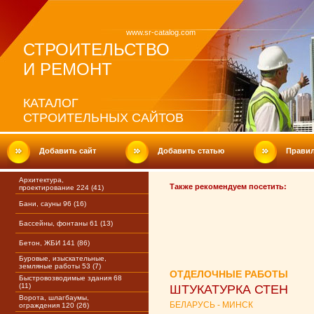
www.sr-catalog.com
СТРОИТЕЛЬСТВО
И РЕМОНТ
КАТАЛОГ
СТРОИТЕЛЬНЫХ САЙТОВ
Добавить сайт
Добавить статью
Прави
Архитектура,
Также рекомендуем посетить:
проектирование 224 (41)
Бани, сауны 96 (16)
Бассейны, фонтаны 61 (13)
Бетон, ЖБИ 141 (86)
Буровые, изыскательные,
земляные работы 53 (7)
ОТДЕЛОЧНЫЕ РАБОТЫ
Быстровозводимые здания 68
(11)
ШТУКАТУРКА СТЕН
Ворота, шлагбаумы,
БЕЛАРУСЬ - МИНСК
ограждения 120 (26)