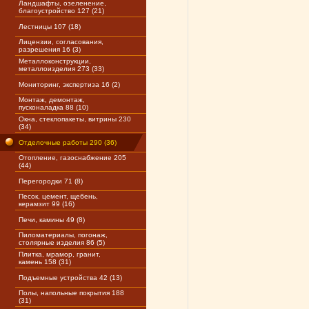
Ландшафты, озеленение,
благоустройство 127 (21)
Лестницы 107 (18)
Лицензии, согласования,
разрешения 16 (3)
Металлоконструкции,
металлоизделия 273 (33)
Мониторинг, экспертиза 16 (2)
Монтаж, демонтаж,
пусконаладка 88 (10)
Окна, стеклопакеты, витрины 230
(34)
Отделочные работы 290 (36)
Отопление, газоснабжение 205
(44)
Перегородки 71 (8)
Песок, цемент, щебень,
керамзит 99 (16)
Печи, камины 49 (8)
Пиломатериалы, погонаж,
столярные изделия 86 (5)
Плитка, мрамор, гранит,
камень 158 (31)
Подъемные устройства 42 (13)
Полы, напольные покрытия 188
(31)