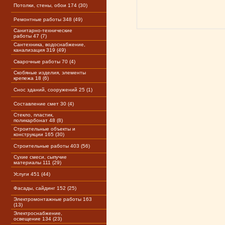
Потолки, стены, обои 174 (30)
Ремонтные работы 348 (49)
Санитарно-технические
работы 47 (7)
Сантехника, водоснабжение,
канализация 319 (49)
Сварочные работы 70 (4)
Скобяные изделия, элементы
крепежа 18 (6)
Снос зданий, сооружений 25 (1)
Составление смет 30 (4)
Стекло, пластик,
поликарбонат 48 (8)
Строительные объекты и
конструкции 165 (30)
Строительные работы 403 (56)
Сухие смеси, сыпучие
материалы 111 (29)
Услуги 451 (44)
Фасады, сайдинг 152 (25)
Электромонтажные работы 163
(13)
Электроснабжение,
освещение 134 (23)