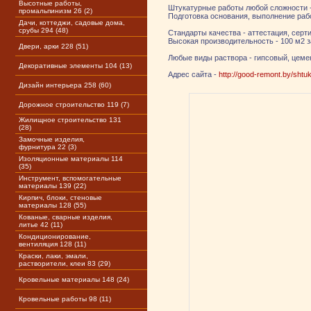
Высотные работы,
Штукатурные работы любой сложности - 
промальпинизм 26 (2)
Подготовка основания, выполнение рабо
Дачи, коттеджи, садовые дома,
срубы 294 (48)
Стандарты качества - аттестация, серт
Высокая производительность - 100 м2 з
Двери, арки 228 (51)
Любые виды раствора - гипсовый, цеме
Декоративные элементы 104 (13)
Адрес сайта -
http://good-remont.by/shtu
Дизайн интерьера 258 (60)
Дорожное строительство 119 (7)
Жилищное строительство 131
(28)
Замочные изделия,
фурнитура 22 (3)
Изоляционные материалы 114
(35)
Инструмент, вспомогательные
материалы 139 (22)
Кирпич, блоки, стеновые
материалы 128 (55)
Кованые, сварные изделия,
литье 42 (11)
Кондиционирование,
вентиляция 128 (11)
Краски, лаки, эмали,
растворители, клеи 83 (29)
Кровельные материалы 148 (24)
Кровельные работы 98 (11)