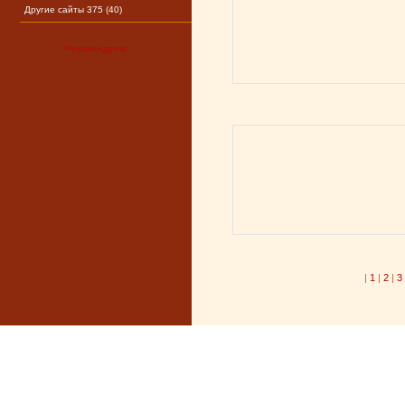
Другие сайты 375 (40)
Рекомендуем:
|
1
|
2
|
3