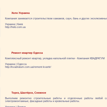
Хело Украина
Компания занимается строительством хамамов, саун, бань и других эксклюзивны
Украина
|
Киев
http://helo.com.ua
Ремонт квартир Одесса
Комплексный ремонт квартир, укладка напольной плитки - Компания КВАДРАТУМ
Украина
|
Одесса
http://kvadratum.com.ua/remont-kvartir/
Торез, Шахтёрск, Снежное
Выполним ремонтно строительные работы и отделочные работы любой сло
электромонтажные, фасадные работы и кровельные работы.
Украина
|
Донецк