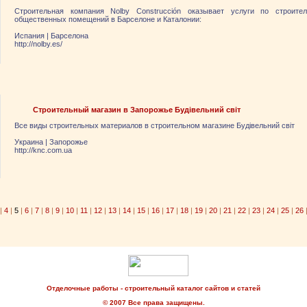
Строительная компания Nolby Construcción оказывает услуги по строите
общественных помещений в Барселоне и Каталонии:
Испания
|
Барселона
http://nolby.es/
Строительный магазин в Запорожье Будівельний світ
Все виды строительных материалов в строительном магазине Будівельний світ
Украина
|
Запорожье
http://knc.com.ua
|
4
|
5
|
6
|
7
|
8
|
9
|
10
|
11
|
12
|
13
|
14
|
15
|
16
|
17
|
18
|
19
|
20
|
21
|
22
|
23
|
24
|
25
|
26
Отделочные работы - строительный каталог сайтов и статей
© 2007 Все права защищены.