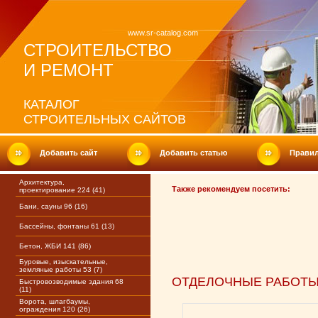
www.sr-catalog.com
СТРОИТЕЛЬСТВО
И РЕМОНТ
КАТАЛОГ
СТРОИТЕЛЬНЫХ САЙТОВ
Добавить сайт
Добавить статью
Прави
Архитектура,
Также рекомендуем посетить:
проектирование 224 (41)
Бани, сауны 96 (16)
Бассейны, фонтаны 61 (13)
Бетон, ЖБИ 141 (86)
Буровые, изыскательные,
земляные работы 53 (7)
ОТДЕЛОЧНЫЕ РАБОТ
Быстровозводимые здания 68
(11)
Ворота, шлагбаумы,
ограждения 120 (26)