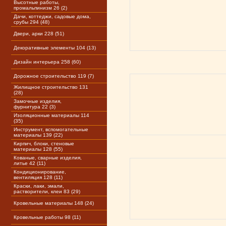
Высотные работы,
промальпинизм 26 (2)
Дачи, коттеджи, садовые дома,
срубы 294 (48)
Двери, арки 228 (51)
Декоративные элементы 104 (13)
Дизайн интерьера 258 (60)
Дорожное строительство 119 (7)
Жилищное строительство 131
(28)
Замочные изделия,
фурнитура 22 (3)
Изоляционные материалы 114
(35)
Инструмент, вспомогательные
материалы 139 (22)
Кирпич, блоки, стеновые
материалы 128 (55)
Кованые, сварные изделия,
литье 42 (11)
Кондиционирование,
вентиляция 128 (11)
Краски, лаки, эмали,
растворители, клеи 83 (29)
Кровельные материалы 148 (24)
Кровельные работы 98 (11)