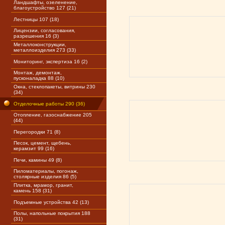
Ландшафты, озеленение,
благоустройство 127 (21)
Лестницы 107 (18)
Лицензии, согласования,
разрешения 16 (3)
Металлоконструкции,
металлоизделия 273 (33)
Мониторинг, экспертиза 16 (2)
Монтаж, демонтаж,
пусконаладка 88 (10)
Окна, стеклопакеты, витрины 230
(34)
Отделочные работы 290 (36)
Отопление, газоснабжение 205
(44)
Перегородки 71 (8)
Песок, цемент, щебень,
керамзит 99 (16)
Печи, камины 49 (8)
Пиломатериалы, погонаж,
столярные изделия 86 (5)
Плитка, мрамор, гранит,
камень 158 (31)
Подъемные устройства 42 (13)
Полы, напольные покрытия 188
(31)