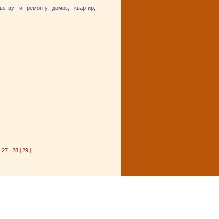
льству и ремонту домов, квартир,
|
27
|
28
|
29
|