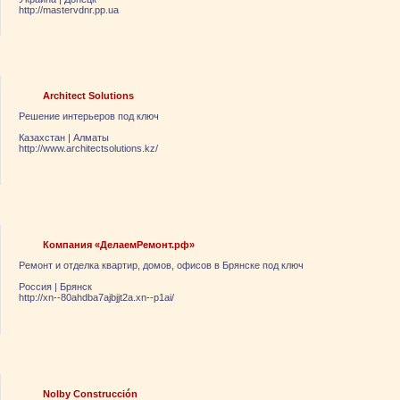
http://mastervdnr.pp.ua
Architect Solutions
Решение интерьеров под ключ
Казахстан
|
Алматы
http://www.architectsolutions.kz/
Компания «ДелаемРемонт.рф»
Ремонт и отделка квартир, домов, офисов в Брянске под ключ
Россия
|
Брянск
http://xn--80ahdba7ajbjjt2a.xn--p1ai/
Nolby Construcción