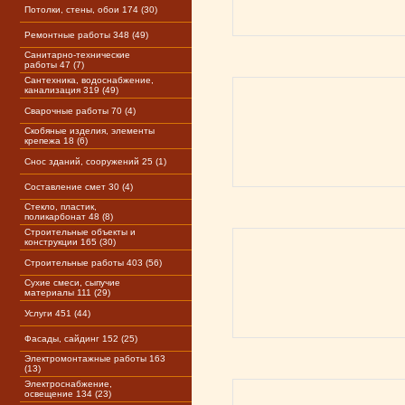
Потолки, стены, обои 174 (30)
Ремонтные работы 348 (49)
Санитарно-технические
работы 47 (7)
Сантехника, водоснабжение,
канализация 319 (49)
Сварочные работы 70 (4)
Скобяные изделия, элементы
крепежа 18 (6)
Снос зданий, сооружений 25 (1)
Составление смет 30 (4)
Стекло, пластик,
поликарбонат 48 (8)
Строительные объекты и
конструкции 165 (30)
Строительные работы 403 (56)
Сухие смеси, сыпучие
материалы 111 (29)
Услуги 451 (44)
Фасады, сайдинг 152 (25)
Электромонтажные работы 163
(13)
Электроснабжение,
освещение 134 (23)