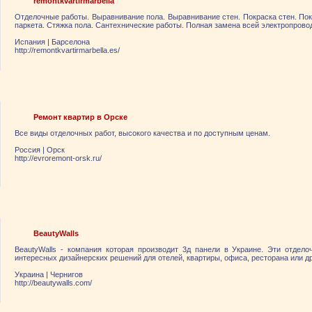
remontkvartirmarbella
Отделочные работы. Выравнивание пола. Выравнивание стен. Покраска стен. Покл
паркета. Стяжка пола. Сантехнические работы. Полная замена всей электропрово
Испания
|
Барселона
http://remontkvartirmarbella.es/
Ремонт квартир в Орске
Все виды отделочных работ, высокого качества и по доступным ценам.
Россия
|
Орск
http://evroremont-orsk.ru/
BeautyWalls
BeautyWalls - компания которая производит 3д панели в Украине. Эти отдел
интересных дизайнерских решений для отелей, квартиры, офиса, ресторана или др
Украина
|
Чернигов
http://beautywalls.com/