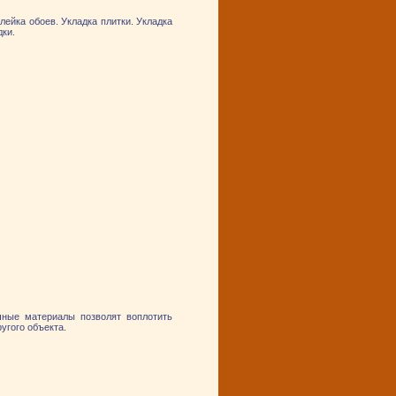
ейка обоев. Укладка плитки. Укладка
дки.
очные материалы позволят воплотить
угого объекта.