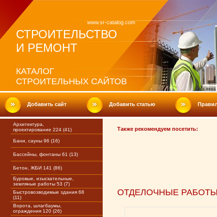
www.sr-catalog.com
СТРОИТЕЛЬСТВО
И РЕМОНТ
КАТАЛОГ
СТРОИТЕЛЬНЫХ САЙТОВ
Добавить сайт
Добавить статью
Прави
Архитектура,
Также рекомендуем посетить:
проектирование 224 (41)
Бани, сауны 96 (16)
Бассейны, фонтаны 61 (13)
Бетон, ЖБИ 141 (86)
Буровые, изыскательные,
земляные работы 53 (7)
ОТДЕЛОЧНЫЕ РАБОТ
Быстровозводимые здания 68
(11)
Ворота, шлагбаумы,
ограждения 120 (26)