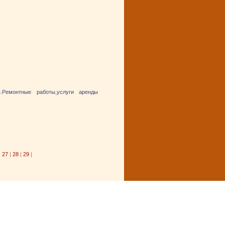
.Ремонтные работы,услуги аренды
|
27
|
28
|
29
|