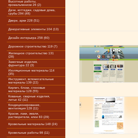
Высотные работы,
промальпинизм 26 (2)
Дачи, коттеджи, садовые дома,
срубы 294 (48)
Двери, арки 228 (51)
Декоративные элементы 104 (13)
Дизайн интерьера 258 (60)
Дорожное строительство 119 (7)
Жилищное строительство 131
(28)
Замочные изделия,
фурнитура 22 (3)
Изоляционные материалы 114
(35)
Инструмент, вспомогательные
материалы 139 (22)
Кирпич, блоки, стеновые
материалы 128 (55)
Кованые, сварные изделия,
литье 42 (11)
Кондиционирование,
вентиляция 128 (11)
Краски, лаки, эмали,
растворители, клеи 83 (29)
Кровельные материалы 148 (24)
Кровельные работы 98 (11)