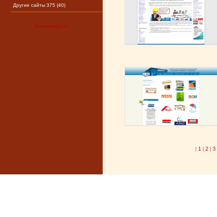
Другие сайты 375 (40)
Рекомендуем:
|
1
|
2
|
3