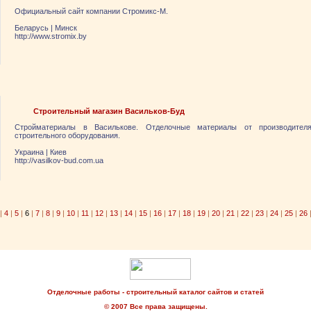
Официальный сайт компании Стромикс-М.
Беларусь
|
Минск
http://www.stromix.by
Строительный магазин Васильков-Буд
Стройматериалы в Василькове. Отделочные материалы от производителя
строительного оборудования.
Украина
|
Киев
http://vasilkov-bud.com.ua
|
4
|
5
|
6
|
7
|
8
|
9
|
10
|
11
|
12
|
13
|
14
|
15
|
16
|
17
|
18
|
19
|
20
|
21
|
22
|
23
|
24
|
25
|
26
Отделочные работы - строительный каталог сайтов и статей
© 2007 Все права защищены.