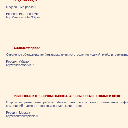
Отделка Ревда
Отделочные работы
Россия
|
Екатеринбург
http://www.otdelka96.pro
Аллпластсервис
Сервисное обслуживание, Установка окон, изготовление лоджий, мебели, ремонтн
Россия
|
Абакан
http://allplastservis.ru
Ремонтные и отделочные работы. Отделка и Ремонт жилых и нежи
Отделочно ремнотные работы. Ремонт нежилых и жилых помещений, офисн
помещений, банков. Профессионально, качественно
Россия
|
Москва
http://santehotoplenie.ru