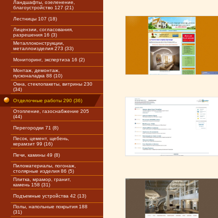
Ландшафты, озеленение,
благоустройство 127 (21)
Лестницы 107 (18)
Лицензии, согласования,
разрешения 16 (3)
Металлоконструкции,
металлоизделия 273 (33)
Мониторинг, экспертиза 16 (2)
Монтаж, демонтаж,
пусконаладка 88 (10)
Окна, стеклопакеты, витрины 230
(34)
Отделочные работы 290 (36)
Отопление, газоснабжение 205
(44)
Перегородки 71 (8)
Песок, цемент, щебень,
керамзит 99 (16)
Печи, камины 49 (8)
Пиломатериалы, погонаж,
столярные изделия 86 (5)
Плитка, мрамор, гранит,
камень 158 (31)
Подъемные устройства 42 (13)
Полы, напольные покрытия 188
(31)