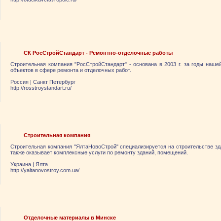
СК РосСтройСтандарт - Ремонтно-отделочные работы
Строительная компания "РосСтройСтандарт" - основана в 2003 г. за годы наш
объектов в сфере ремонта и отделочных работ.
Россия
|
Санкт Петербург
http://rosstroystandart.ru/
Строительная компания
Строительная компания "ЯлтаНовоСтрой" специализируется на строительстве зд
также оказывает комплексные услуги по ремонту зданий, помещений.
Украина
|
Ялта
http://yaltanovostroy.com.ua/
Отделочные материалы в Минске