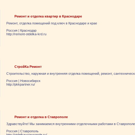
Ремонт и отделка квартир в Краснодаре
Ремонт, отделка помещений под ключ в Краснодаре и крае
Россия
|
Краснодар
http://remont-otdelka-krd.ru
СтройКа Ремонт
Строительство, наружная и внутренняя отделка помещений, ремонт, сантехничес
Россия
|
Новосибирск
http://pkkpartner.ru/
Ремонт и отделка в Ставрополе
Здравствуйте! Мы занимаемся внутренними отделочными работами в Ставрополе
Россия
|
Ставрополь
http://otdelkavctavropole.ru/