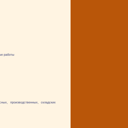
ые работы
ых, производственных, складских