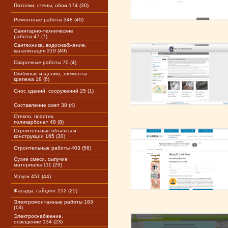
Потолки, стены, обои 174 (30)
Ремонтные работы 348 (49)
Санитарно-технические
работы 47 (7)
Сантехника, водоснабжение,
канализация 319 (49)
Сварочные работы 70 (4)
Скобяные изделия, элементы
крепежа 18 (6)
Снос зданий, сооружений 25 (1)
Составление смет 30 (4)
Стекло, пластик,
поликарбонат 48 (8)
Строительные объекты и
конструкции 165 (30)
Строительные работы 403 (56)
Сухие смеси, сыпучие
материалы 111 (29)
Услуги 451 (44)
Фасады, сайдинг 152 (25)
Электромонтажные работы 163
(13)
Электроснабжение,
освещение 134 (23)