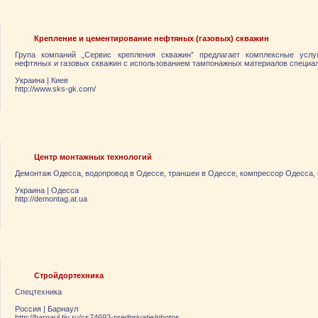
Крепление и цементирование нефтяных (газовых) скважин
Група компаний „Сервис крепления скважин” предлагает комплексные услу
нефтяных и газовых скважин с использованием тампонажных материалов специал
Украина
|
Киев
http://www.sks-gk.com/
Центр монтажных технологий
Демонтаж Одесса, водопровод в Одессе, траншеи в Одессе, компрессор Одесса, 
Украина
|
Одесса
http://demontag.at.ua
Стройдортехника
Спецтехника
Россия
|
Барнаул
http://barnaul.tiu.ru/cs74692-predpriyatie/photos