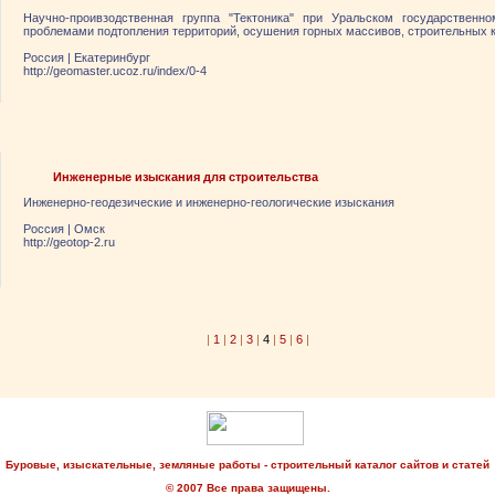
Научно-проивзодственная группа "Тектоника" при Уральском государственн
проблемами подтопления территорий, осушения горных массивов, строительных 
Россия
|
Екатеринбург
http://geomaster.ucoz.ru/index/0-4
Инженерные изыскания для строительства
Инженерно-геодезические и инженерно-геологические изыскания
Россия
|
Омск
http://geotop-2.ru
|
1
|
2
|
3
|
4
|
5
|
6
|
Буровые, изыскательные, земляные работы - строительный каталог сайтов и статей
© 2007 Все права защищены.