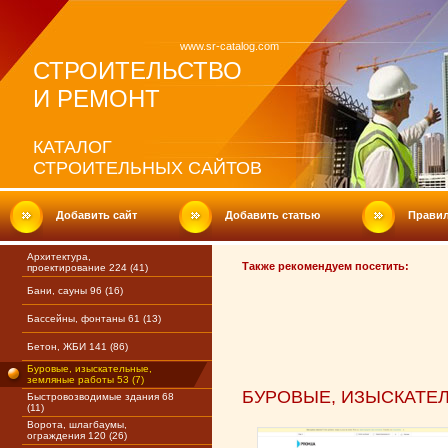
www.sr-catalog.com
СТРОИТЕЛЬСТВО
И РЕМОНТ
КАТАЛОГ
СТРОИТЕЛЬНЫХ САЙТОВ
Добавить сайт
Добавить статью
Прави
Архитектура,
Также рекомендуем посетить:
проектирование 224 (41)
Бани, сауны 96 (16)
Бассейны, фонтаны 61 (13)
Бетон, ЖБИ 141 (86)
Буровые, изыскательные,
земляные работы 53 (7)
БУРОВЫЕ, ИЗЫСКАТЕ
Быстровозводимые здания 68
(11)
Ворота, шлагбаумы,
ограждения 120 (26)