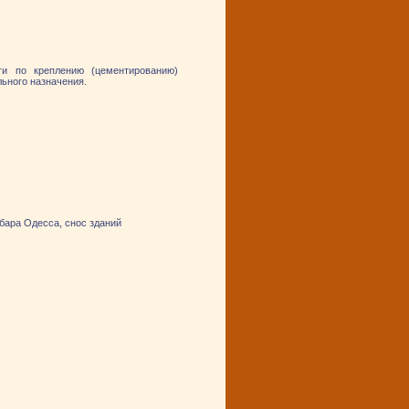
ги по креплению (цементированию)
ьного назначения.
бара Одесса, снос зданий