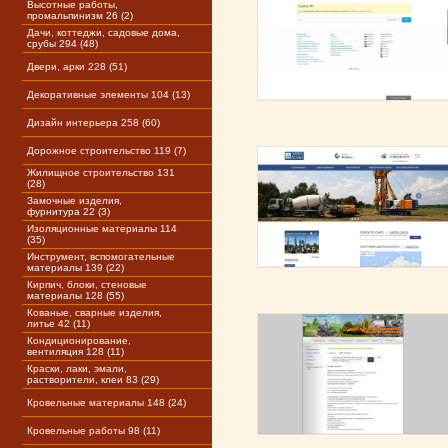
Высотные работы,
промальпинизм 26 (2)
Дачи, коттеджи, садовые дома,
срубы 294 (48)
Двери, арки 228 (51)
Декоративные элементы 104 (13)
Дизайн интерьера 258 (60)
Дорожное строительство 119 (7)
Жилищное строительство 131
(28)
Замочные изделия,
фурнитура 22 (3)
Изоляционные материалы 114
(35)
Инструмент, вспомогательные
материалы 139 (22)
Кирпич, блоки, стеновые
материалы 128 (55)
Кованые, сварные изделия,
литье 42 (11)
Кондиционирование,
вентиляция 128 (11)
Краски, лаки, эмали,
растворители, клеи 83 (29)
Кровельные материалы 148 (24)
Кровельные работы 98 (11)