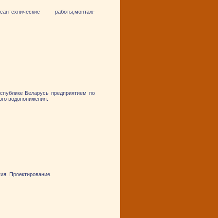
ие,сантехнические работы,монтаж-
спублике Беларусь предприятием по
ого водопонижения.
гия. Проектирование.