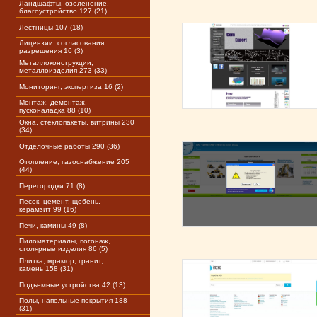
Ландшафты, озеленение,
благоустройство 127 (21)
Лестницы 107 (18)
Лицензии, согласования,
разрешения 16 (3)
Металлоконструкции,
металлоизделия 273 (33)
Мониторинг, экспертиза 16 (2)
Монтаж, демонтаж,
пусконаладка 88 (10)
Окна, стеклопакеты, витрины 230
(34)
Отделочные работы 290 (36)
Отопление, газоснабжение 205
(44)
Перегородки 71 (8)
Песок, цемент, щебень,
керамзит 99 (16)
Печи, камины 49 (8)
Пиломатериалы, погонаж,
столярные изделия 86 (5)
Плитка, мрамор, гранит,
камень 158 (31)
Подъемные устройства 42 (13)
Полы, напольные покрытия 188
(31)