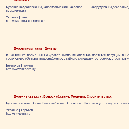
БВК-Ника
Бурение,водоснабжение,канализация,жби,насосное оборудование,отоплен
пусконаладка
Украина
|
Киев
http://bvk--nika.uaprom.net/
Буровя компания «Дельта»
В настоящее время ОАО «Буровая компания «Дельта» является ведущим в Ре
сооружению объектов водоснабжения, свайного фундаментостроения, строительн
Беларусь
|
Гомель
http://www.bkdelta.by
Бурение скважин. Водоснабжение. Геодезия. Строительство.
Бурение скважин. Сваи. Водоснабжение. Орошение. Канализация. Геодезия. Геоло
Украина
|
Харьков
http://skvajuna.ru