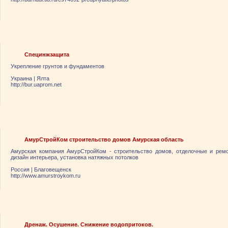
Специнжзащита
Укрепление грунтов и фундаментов
Украина
|
Ялта
http://bur.uaprom.net
АмурСтройКом строительство домов Амурская область
Амурская компания АмурСтройКом - строительство домов, отделочные и рем
дизайн интерьера, установка натяжных потолков
Россия
|
Благовещенск
http://www.amurstroykom.ru
Дренаж. Осушение. Снижение водопритоков.