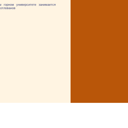
ом горном университете занимается
котлованов