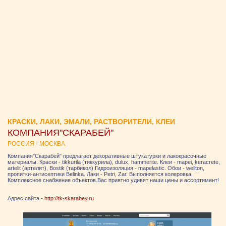
КРАСКИ, ЛАКИ, ЭМАЛИ, РАСТВОРИТЕЛИ, КЛЕИ
КОМПАНИЯ"СКАРАБЕЙ"
РОССИЯ - МОСКВА
Компания"Скарабей" предлагает декоративные штукатурки и лакокрасочные
материалы. Краски - tikkurila (тиккурила), dulux, hammerite. Клеи - mapei, keracrete,
artelit (артелит), Bostik (тарбикол).Гидроизоляция - mapelastic. Обои - wellton,
пропитки-антисептики Belinka. Лаки - Petri, Zar. Выполняется колеровка,
Комплексное снабжение объектов.Вас приятно удивят наши цены и ассортимент!
Адрес сайта -
http://tk-skarabey.ru