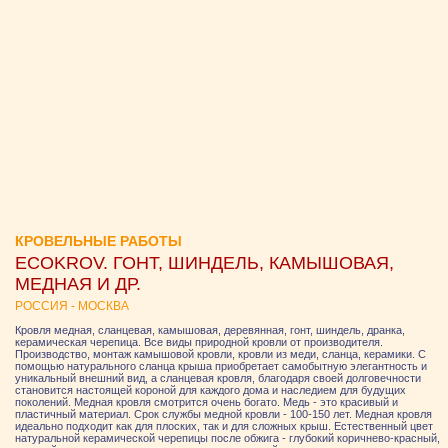
КРОВЕЛЬНЫЕ РАБОТЫ
ECOKROV. ГОНТ, ШИНДЕЛЬ, КАМЫШОВАЯ,
МЕДНАЯ И ДР.
РОССИЯ - МОСКВА
Кровля медная, сланцевая, камышовая, деревянная, гонт, шиндель, дранка,
керамическая черепица. Все виды природной кровли от производителя.
Производство, монтаж камышовой кровли, кровли из меди, сланца, керамики. С
помощью натурального сланца крыша приобретает самобытную элегантность и
уникальный внешний вид, а сланцевая кровля, благодаря своей долговечности
становится настоящей короной для каждого дома и наследием для будущих
поколений. Медная кровля смотрится очень богато. Медь - это красивый и
пластичный материал. Срок службы медной кровли - 100-150 лет. Медная кровля
идеально подходит как для плоских, так и для сложных крыш. Естественный цвет
натуральной керамической черепицы после обжига - глубокий коричнево-красный,