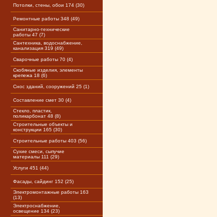
Потолки, стены, обои 174 (30)
Ремонтные работы 348 (49)
Санитарно-технические
работы 47 (7)
Сантехника, водоснабжение,
канализация 319 (49)
Сварочные работы 70 (4)
Скобяные изделия, элементы
крепежа 18 (6)
Снос зданий, сооружений 25 (1)
Составление смет 30 (4)
Стекло, пластик,
поликарбонат 48 (8)
Строительные объекты и
конструкции 165 (30)
Строительные работы 403 (56)
Сухие смеси, сыпучие
материалы 111 (29)
Услуги 451 (44)
Фасады, сайдинг 152 (25)
Электромонтажные работы 163
(13)
Электроснабжение,
освещение 134 (23)