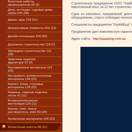
Высотные работы,
Строительное предприятие ООО "УкрКі
промальпинизм 26 (2)
накопленный опыт за 12 лет строительс
Дачи, коттеджи, садовые дома,
срубы 294 (48)
Одно из ключевых направлений деяте
оборудование, строго соблюдая технол
Двери, арки 228 (51)
Специалисты предприятия "УкрКійБуд" 
Декоративные элементы 104 (13)
Предприятие дает комплексную гаранти
Дизайн интерьера 258 (60)
Адрес сайта -
http://aquastop.com.ua
Дорожное строительство 119 (7)
Жилищное строительство 131
(28)
Замочные изделия,
фурнитура 22 (3)
Изоляционные материалы 114
(35)
Инструмент, вспомогательные
материалы 139 (22)
Кирпич, блоки, стеновые
материалы 128 (55)
Кованые, сварные изделия,
литье 42 (11)
Кондиционирование,
вентиляция 128 (11)
Краски, лаки, эмали,
растворители, клеи 83 (29)
Кровельные материалы 148 (24)
Кровельные работы 98 (11)