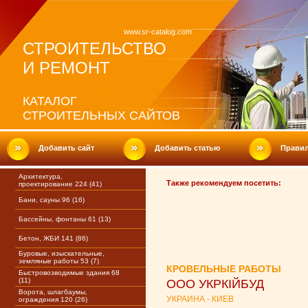
www.sr-catalog.com
СТРОИТЕЛЬСТВО
И РЕМОНТ
КАТАЛОГ
СТРОИТЕЛЬНЫХ САЙТОВ
Добавить сайт
Добавить статью
Прави
Архитектура,
Также рекомендуем посетить:
проектирование 224 (41)
Бани, сауны 96 (16)
Бассейны, фонтаны 61 (13)
Бетон, ЖБИ 141 (86)
Буровые, изыскательные,
земляные работы 53 (7)
КРОВЕЛЬНЫЕ РАБОТЫ
Быстровозводимые здания 68
(11)
ООО УКРКІЙБУД
Ворота, шлагбаумы,
УКРАИНА - КИЕВ
ограждения 120 (26)