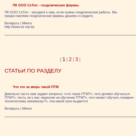
ПК ООО СкТоп - геодезические фирмы.
ПК ООО СкТоп - заходите к нам, если нужны геодезические работы. Мы
предоставляем геодезические фирмы дешево и сердито.
Беларусь
|
Минск
http://www.sk-top.by
|
1
|
2
|
3
|
СТАТЬИ ПО РАЗДЕЛУ
Что это за зверь такой ПТМ
Довольно часто нам задают вопросы: «что такое ПТМ?», «кто должен обучаться
ПТМ?», «есть ли у вас лицензия на обучение ПТМ?», «кто может обучать пожарно-
техническому минимуму?», «на какой срок выдается
Беларусь
|
Минск