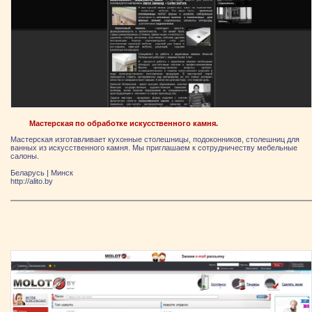
Мастерская по обработке искусственного камня.
Мастерская изготавливает кухонные столешницы, подоконников, столешниц для
ванных из искусственного камня. Мы приглашаем к сотрудничеству мебельные
салоны.
Беларусь
|
Минск
http://alito.by