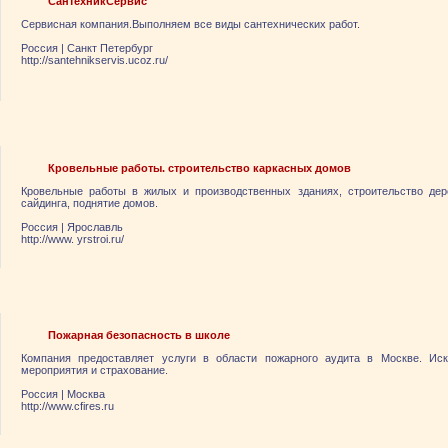
СантехникСервис
Сервисная компания.Выполняем все виды сантехнических работ.
Россия
|
Санкт Петербург
http://santehnikservis.ucoz.ru/
Кровельные работы. строительство каркасных домов
Кровельные работы в жилых и производственных зданиях, строительство де
сайдинга, поднятие домов.
Россия
|
Ярослaвль
http://www. yrstroi.ru/
Пожарная безопасность в школе
Компания предоставляет услуги в области пожарного аудита в Москве. Иск
мероприятия и страхование.
Россия
|
Москва
http://www.cfires.ru