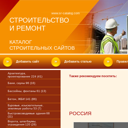
www.sr-catalog.com
СТРОИТЕЛЬСТВО
И РЕМОНТ
КАТАЛОГ
СТРОИТЕЛЬНЫХ САЙТОВ
Добавить сайт
Добавить статью
Прави
Архитектура,
Также рекомендуем посетить:
проектирование 224 (41)
Бани, сауны 96 (16)
Бассейны, фонтаны 61 (13)
Бетон, ЖБИ 141 (86)
Буровые, изыскательные,
земляные работы 53 (7)
РОССИЯ
Быстровозводимые здания 68
(11)
Ворота, шлагбаумы,
ограждения 120 (26)