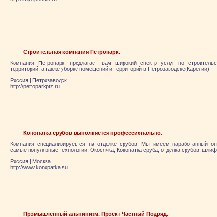
Строительная компания Петропарк.
Компания Петропарк, предлагает вам широкий спектр услуг по строительст
территорий, а также уборке помещений и территорий в Петрозаводске(Карелии).
Россия
|
Петрозаводск
http://petroparkptz.ru
Конопатка срубов выполняется профессионально.
Компания специализируеьтся на отделке срубов. Мы имеем наработанный оп
самые популярные технологии. Окосячка, Конопатка сруба, отделка срубов, шлиф
Россия
|
Москва
http://www.konopatka.su
Промышленный альпинизм. Проект Частный Подряд.