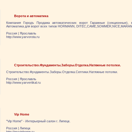
Ворота и автоматика
Компания Городъ Продажа автоматических ворот Гаражные (секционные), 
Автоматика для ворот всех типов HORMANN, DITEC,CAME,SOMMER,NICE,MAR
Россия
|
Ярослaвль
http://www.yarvorota.ru
Строительство.Фундаменты.Заборы.Отделка.Натяжные потолки.
Строительство.Фундаменты.Заборы.Отделка.Септики.Натяжные потолки.
Россия
|
Ярослaвль
http://www.yarvertikal.ru
Vip Home
"Vip Home" - Интерьерный салон г. Липецк.
Россия
|
Липецк
http://myviphome.ru