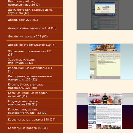
Высотные работы,
промальпинизм 26 (2)
Дачи, коттеджи, садовые дома,
срубы 294 (48)
Двери, арки 228 (51)
Декоративные элементы 104 (13)
Дизайн интерьера 258 (60)
Дорожное строительство 119 (7)
Жилищное строительство 131
(28)
Замочные изделия,
фурнитура 22 (3)
Изоляционные материалы 114
(35)
Инструмент, вспомогательные
материалы 139 (22)
Кирпич, блоки, стеновые
материалы 128 (55)
Кованые, сварные изделия,
литье 42 (11)
Кондиционирование,
вентиляция 128 (11)
Краски, лаки, эмали,
растворители, клеи 83 (29)
Кровельные материалы 148 (24)
Кровельные работы 98 (11)