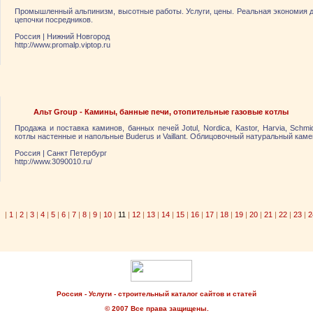
Промышленный альпинизм, высотные работы. Услуги, цены. Реальная экономия д
цепочки посредников.
Россия
|
Нижний Новгород
http://www.promalp.viptop.ru
Альт Group - Камины, банные печи, отопительные газовые котлы
Продажа и поставка каминов, банных печей Jotul, Nordica, Kastor, Harvia, Sch
котлы настенные и напольные Buderus и Vaillant. Облицовочный натуральный каме
Россия
|
Санкт Петербург
http://www.3090010.ru/
|
1
|
2
|
3
|
4
|
5
|
6
|
7
|
8
|
9
|
10
|
11
|
12
|
13
|
14
|
15
|
16
|
17
|
18
|
19
|
20
|
21
|
22
|
23
|
2
Россия - Услуги - строительный каталог сайтов и статей
© 2007 Все права защищены.