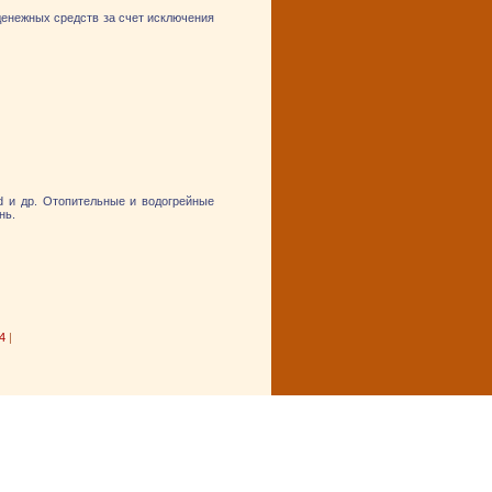
енежных средств за счет исключения
mid и др. Отопительные и водогрейные
нь.
4
|