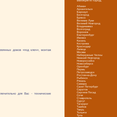
Выберите город:
Абакан
Архангельск
Барнаул
Белгород
Брянск
Великие Луки
Великий Новгород
Владикавказ
Волгоград
Воронеж
Екатеринбург
Ижевск
Казань
Кострома
Краснодар
Липецк
ревянных домов «под ключ», монтаж
Москва
Набережные Челны
Нижний Новгород
Новороссийск
Новосибирск
Оренбург
Пермь
Петрозаводск
Ростов-на-Дону
Рыбинск
Рязань
Самара
Санкт Петербург
Саратов
Сергиев Посад
лючительно для Вас - технические
Сочи
Ставрополь
Сургут
Таганрог
Тамбов
Тверь
Тольяти
Тула