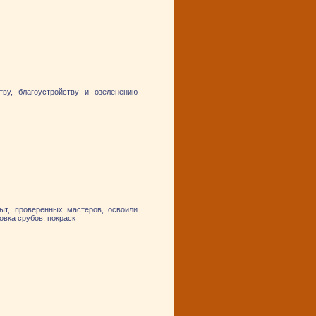
ву, благоустройству и озеленению
ыт, проверенных мастеров, освоили
овка срубов, покраск