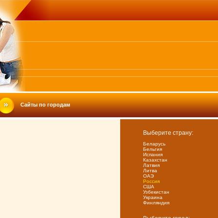
Сайты по городам
Выберите страну:
Беларусь
Бельгия
Испания
Казахстан
Латвия
Литва
ОАЭ
Россия
США
Узбекистан
Украина
Финляндия