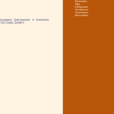
Ульяновск
Уфа
Хабаровск
Челябинск
Череповец
Ярослaвль
въездные (распашные и откатные).
ANTEC,FAAC,SOMFY