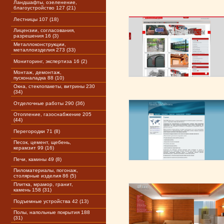
Ландшафты, озеленение,
благоустройство 127 (21)
Лестницы 107 (18)
Лицензии, согласования,
разрешения 16 (3)
Металлоконструкции,
металлоизделия 273 (33)
Мониторинг, экспертиза 16 (2)
Монтаж, демонтаж,
пусконаладка 88 (10)
Окна, стеклопакеты, витрины 230
(34)
Отделочные работы 290 (36)
Отопление, газоснабжение 205
(44)
Перегородки 71 (8)
Песок, цемент, щебень,
керамзит 99 (16)
Печи, камины 49 (8)
Пиломатериалы, погонаж,
столярные изделия 86 (5)
Плитка, мрамор, гранит,
камень 158 (31)
Подъемные устройства 42 (13)
Полы, напольные покрытия 188
(31)