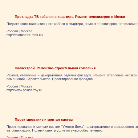
Прокладка ТВ кабеля по квартире, Ремонт телевизоров в Москв
Подключение телевизионного кабеля в квартире, ремонт телевизоров, остекление 
Россия
|
Москва
http://telemaster-msk.ru/
Паласстрой. Ремонтно-строительная компания.
Ремонт, утепление и декоративная отделка фасадов. Ремонт, утепление жесткой
помещений. Строительство. Проектирование фасадов.
Россия
|
Москва
http://www.palasstroy.ru
Проектирование и монтаж систем
Проектирование и монтаж систем "Умного Дома", альтернативного и резервного э
автоматизации. Полный спектр услуг по энергообеспечению.
Россия
|
Тольяти