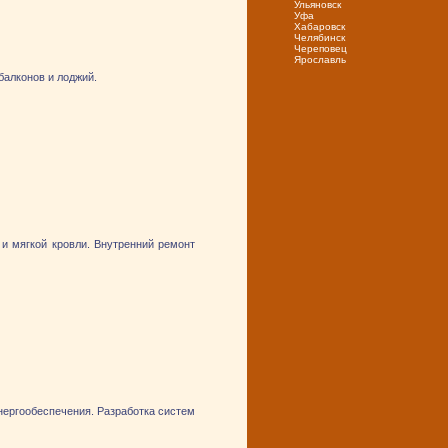
Ульяновск
Уфа
Хабаровск
Челябинск
Череповец
Ярослaвль
балконов и лоджий.
 и мягкой кровли. Внутренний ремонт
нергообеспечения. Разработка систем