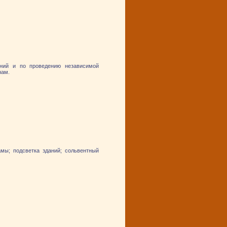
ний и по проведению независимой
нам.
амы; подсветка зданий; сольвентный