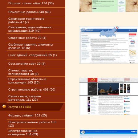
Потолки, стены, обои 174 (30)
Ремонтные работы 348 (49)
Санитарно-технические
работы 47 (7)
Сантехника, водоснабжение,
канализация 319 (49)
Сварочные работы 70 (4)
Скобяные изделия, элементы
крепежа 18 (6)
Снос зданий, сооружений 25 (1)
Составление смет 30 (4)
Стекло, пластик,
поликарбонат 48 (8)
Строительные объекты и
конструкции 165 (30)
Строительные работы 403 (56)
Сухие смеси, сыпучие
материалы 111 (29)
Услуги 451 (44)
Фасады, сайдинг 152 (25)
Электромонтажные работы 163
(13)
Электроснабжение,
освещение 134 (23)