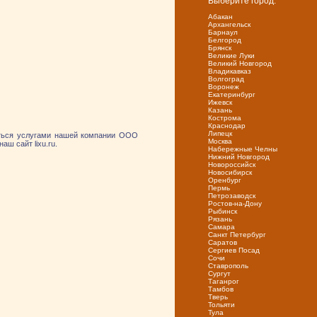
Выберите город:
Абакан
Архангельск
Барнаул
Белгород
Брянск
Великие Луки
Великий Новгород
Владикавказ
Волгоград
Воронеж
Екатеринбург
Ижевск
Казань
Кострома
Краснодар
Липецк
аться услугами нашей компании ООО
Москва
аш сайт lixu.ru.
Набережные Челны
Нижний Новгород
Новороссийск
Новосибирск
Оренбург
Пермь
Петрозаводск
Ростов-на-Дону
Рыбинск
Рязань
Самара
Санкт Петербург
Саратов
Сергиев Посад
Сочи
Ставрополь
Сургут
Таганрог
Тамбов
Тверь
Тольяти
Тула