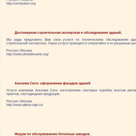
http://umniydom.org
Достоверная строительная экспертиза и обследование зданий.
Мы рады предложить Вам свои услуги по техническому обследованию зда
строительной экспертизы. Наши услуги проводятся оперативно и по разумным це
Россия
|
Москва
http://www.obsledovanie.org/
Альтима Сигн: оформление фасадов зданий
Услуги компании Альтима Сигн: изготовление световых коробов; монтаж рекл
принтер; светодиодная продукция.
Россия
|
Москва
http://www.altima-sign.ru/
Форум по обслуживанию бетонных заводов.