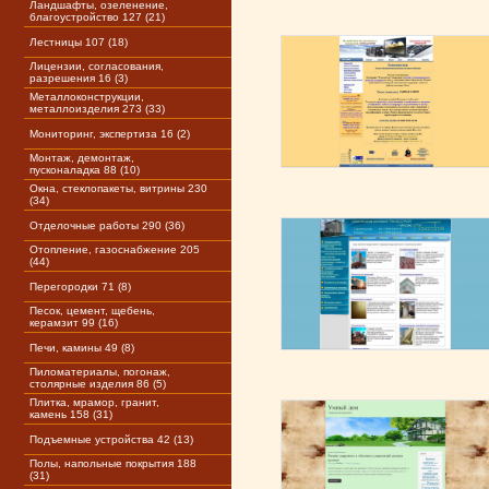
Ландшафты, озеленение,
благоустройство 127 (21)
Лестницы 107 (18)
Лицензии, согласования,
разрешения 16 (3)
Металлоконструкции,
металлоизделия 273 (33)
Мониторинг, экспертиза 16 (2)
Монтаж, демонтаж,
пусконаладка 88 (10)
Окна, стеклопакеты, витрины 230
(34)
Отделочные работы 290 (36)
Отопление, газоснабжение 205
(44)
Перегородки 71 (8)
Песок, цемент, щебень,
керамзит 99 (16)
Печи, камины 49 (8)
Пиломатериалы, погонаж,
столярные изделия 86 (5)
Плитка, мрамор, гранит,
камень 158 (31)
Подъемные устройства 42 (13)
Полы, напольные покрытия 188
(31)