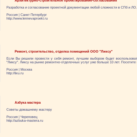
Архитектурно-строительное проектирование-согласования
Разработка и согласование проектной документации любой сложности в СПб и ЛО.
Россия
|
Санкт Петербург
http://www.lennevaproekt.ru
Ремонт, строительство, отделка помещений ООО "Ликсу"
Если Вы решили провести у себя ремонт, лучшим выбором будет воспользов
"Ликсу". Ликсу на рынке ремонтно-отделочных услуг уже больше 10 лет. Посетите н
Россия
|
Москва
http://lixu.ru
Азбука мастера
Советы домашнему мастеру
Россия
|
Череповец
http://azbuka-mastera.ru