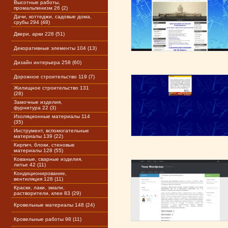
Высотные работы,
промальпинизм 26 (2)
Дачи, коттеджи, садовые дома,
срубы 294 (48)
Двери, арки 228 (51)
Декоративные элементы 104 (13)
Дизайн интерьера 258 (60)
Дорожное строительство 119 (7)
Жилищное строительство 131
(28)
Замочные изделия,
фурнитура 22 (3)
Изоляционные материалы 114
(35)
Инструмент, вспомогательные
материалы 139 (22)
Кирпич, блоки, стеновые
материалы 128 (55)
Кованые, сварные изделия,
литье 42 (11)
Кондиционирование,
вентиляция 128 (11)
Краски, лаки, эмали,
растворители, клеи 83 (29)
Кровельные материалы 148 (24)
Кровельные работы 98 (11)