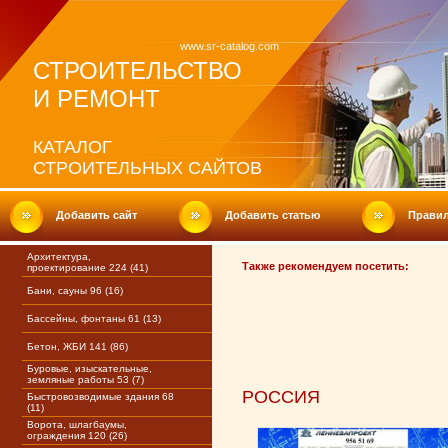
www.sr-catalog.com
СТРОИТЕЛЬСТВО
И РЕМОНТ
КАТАЛОГ
СТРОИТЕЛЬНЫХ САЙТОВ
Добавить сайт
Добавить статью
Прави
Архитектура,
Также рекомендуем посетить:
проектирование 224 (41)
Бани, сауны 96 (16)
Бассейны, фонтаны 61 (13)
Бетон, ЖБИ 141 (86)
Буровые, изыскательные,
земляные работы 53 (7)
РОССИЯ
Быстровозводимые здания 68
(11)
Ворота, шлагбаумы,
ограждения 120 (26)