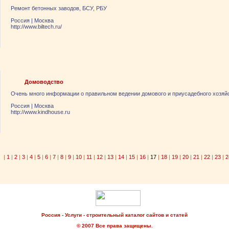
Ремонт бетонных заводов, БСУ, РБУ
Россия
|
Москва
http://www.biltech.ru/
Домоводство
Очень много информации о правильном ведении домового и приусадебного хозяй
Россия
|
Москва
http://www.kindhouse.ru
|
1
|
2
|
3
|
4
|
5
|
6
|
7
|
8
|
9
|
10
|
11
|
12
|
13
|
14
|
15
|
16
|
17
|
18
|
19
|
20
|
21
|
22
|
23
|
2
Россия - Услуги - строительный каталог сайтов и статей
© 2007 Все права защищены.