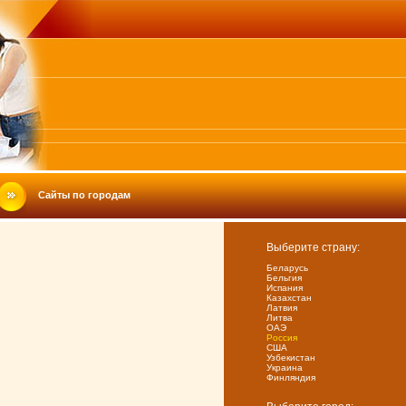
Сайты по городам
Выберите страну:
Беларусь
Бельгия
Испания
Казахстан
Латвия
Литва
ОАЭ
Россия
США
Узбекистан
Украина
Финляндия