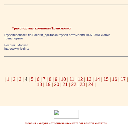
Транспортная компания Транслогист
Грузоперевозки по России, доставка грузов автомобильным, Ж/Д и авиа
транспортом
Россия
|
Москва
http://www.tk-tl.ru/
|
1
|
2
|
3
|
4
|
5
|
6
|
7
|
8
|
9
|
10
|
11
|
12
|
13
|
14
|
15
|
16
|
17
|
18
|
19
|
20
|
21
|
22
|
23
|
24
|
Россия - Услуги - строительный каталог сайтов и статей