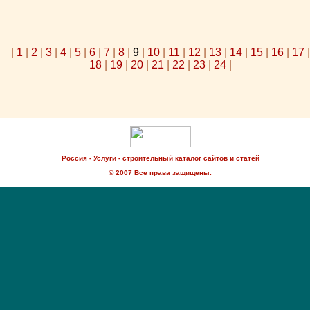
|
1
|
2
|
3
|
4
|
5
|
6
|
7
|
8
|
9
|
10
|
11
|
12
|
13
|
14
|
15
|
16
|
17
|
18
|
19
|
20
|
21
|
22
|
23
|
24
|
Россия - Услуги - строительный каталог сайтов и статей
© 2007 Все права защищены.