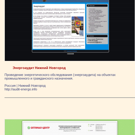
Энергоаудит Нижний Новгород
Проведение энергетического обследования (энергоаудита) на объектах
промышленного и гражданского назначения.
Россия
|
Нижний Новгород
http://audit-energo.info