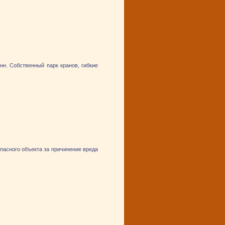
нн. Собственный парк кранов, гибкие
пасного объекта за причинение вреда