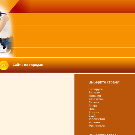
Сайты по городам
Выберите страну:
Беларусь
Бельгия
Испания
Казахстан
Латвия
Литва
ОАЭ
Россия
США
Узбекистан
Украина
Финляндия