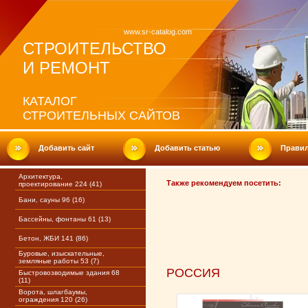
www.sr-catalog.com
СТРОИТЕЛЬСТВО
И РЕМОНТ
КАТАЛОГ
СТРОИТЕЛЬНЫХ САЙТОВ
Добавить сайт
Добавить статью
Прави
Архитектура,
Также рекомендуем посетить:
проектирование 224 (41)
Бани, сауны 96 (16)
Бассейны, фонтаны 61 (13)
Бетон, ЖБИ 141 (86)
Буровые, изыскательные,
земляные работы 53 (7)
РОССИЯ
Быстровозводимые здания 68
(11)
Ворота, шлагбаумы,
ограждения 120 (26)