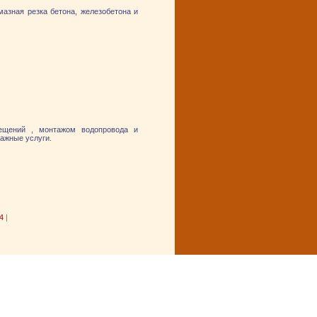
азная резка бетона, железобетона и
мещений , монтажом водопровода и
тажные услуги.
4
|