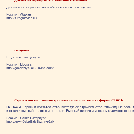
Дизайн интерьеров от Светланы Рогалевич
Дизайн интерьеров жилых и общественных помещений.
Россия
|
Абакан
http://s-rogalevich.ru/
геодезия
Геодезические услуги
Россия
|
Москва
http://geodeziya2012.16mb.com/
Строительство: мягкая кровля и наливные полы - фирма СКАЛА
ГК СКАЛА - сроки и обязательства. Коттеджное строительство: эпоксидные полы,
и отделочные работы стен и потолков. Высокий сервис и уровень взаимоотношени
Россия
|
Санкт Петербург
http://xn----8sbaj9abi9b.xn--p1ai/