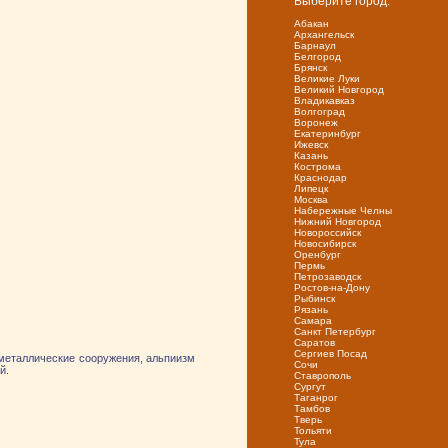
Выберите город:
Абакан
Архангельск
Барнаул
Белгород
Брянск
Великие Луки
Великий Новгород
Владикавказ
Волгоград
Воронеж
Екатеринбург
Ижевск
Казань
Кострома
Краснодар
Липецк
Москва
Набережные Челны
Нижний Новгород
Новороссийск
Новосибирск
Оренбург
Пермь
Петрозаводск
Ростов-на-Дону
Рыбинск
Рязань
Самара
Санкт Петербург
Саратов
Сергиев Посад
 металлические сооружения, альпиизм
Сочи
й.
Ставрополь
Сургут
Таганрог
Тамбов
Тверь
Тольяти
Тула