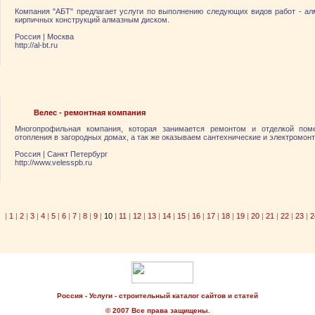
Компания "АБТ" предлагает услуги по выполнению следующих видов работ - алм
кирпичных конструкций алмазным диском.
Россия
|
Москва
http://al-bt.ru
Велес - ремонтная компания
Многопрофильная компания, которая занимается ремонтом и отделкой по
отопления в загородных домах, а так же оказываем сантехнические и электромон
Россия
|
Санкт Петербург
http://www.velesspb.ru
|
1
|
2
|
3
|
4
|
5
|
6
|
7
|
8
|
9
|
10
|
11
|
12
|
13
|
14
|
15
|
16
|
17
|
18
|
19
|
20
|
21
|
22
|
23
|
2
Россия - Услуги - строительный каталог сайтов и статей
© 2007 Все права защищены.