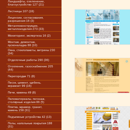
Ландшафты, озеленение,
благоустройство 127 (21)
Лестницы 107 (18)
Лицензии, согласования,
разрешения 16 (3)
Металлоконструкции,
металлоизделия 273 (33)
Мониторинг, экспертиза 16 (2)
Монтаж, демонтаж,
пусконаладка 88 (10)
Окна, стеклопакеты, витрины 230
(34)
Отделочные работы 290 (36)
Отопление, газоснабжение 205
(44)
Перегородки 71 (8)
Песок, цемент, щебень,
керамзит 99 (16)
Печи, камины 49 (8)
Пиломатериалы, погонаж,
столярные изделия 86 (5)
Плитка, мрамор, гранит,
камень 158 (31)
Подъемные устройства 42 (13)
Полы, напольные покрытия 188
(31)