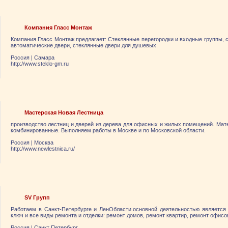
Компания Гласс Монтаж
Компания Гласс Монтаж предлагает: Стеклянные перегородки и входные группы,
автоматические двери, стеклянные двери для душевых.
Россия
|
Самара
http://www.steklo-gm.ru
Мастерская Новая Лестница
производство лестниц и дверей из дерева для офисных и жилых помещений. Матер
комбинированные. Выполняем работы в Москве и по Московской области.
Россия
|
Москва
http://www.newlestnica.ru/
SV Групп
Работаем в Санкт-Петербурге и ЛенОбласти.основной деятельностью является 
ключ и все виды ремонта и отделки: ремонт домов, ремонт квартир, ремонт офисо
Россия
|
Санкт Петербург