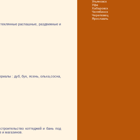
Ульяновск
Уфа
Хабаровск
Челябинск
Череповец
Ярослaвль
 стеклянные распашные, раздвижные и
иалы : дуб, бук, ясень, ольха,сосна,
строительство коттеджей и бань под
в и магазинов.