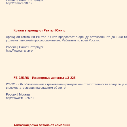
http://remont-98.ru/
Краны в аренду от Рентал Юнитс
Арендная компания Рентал Юнитс предлагает в аренду автокраны г/п до 1250 то
условия , высокий профессионализм. Работаем по всей России.
Россия
|
Санкт Петербург
http://www.cran.pro
FZ-225.RU - Иженерные аспекты ФЗ-225
ФЗ-225 `Об обязательном страховании гражданской ответственности владельца о
в результате аварии на опасном объекте`
Россия
|
Москва
http://www.fz-225.ru
Алмазная резка бетона от компании