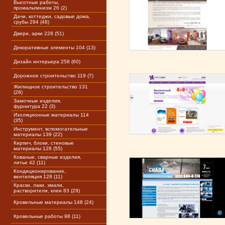
Высотные работы,
промальпинизм 26 (2)
Дачи, коттеджи, садовые дома,
срубы 294 (48)
Двери, арки 228 (51)
Декоративные элементы 104 (13)
Дизайн интерьера 258 (60)
Дорожное строительство 119 (7)
Жилищное строительство 131
(28)
Замочные изделия,
фурнитура 22 (3)
Изоляционные материалы 114
(35)
Инструмент, вспомогательные
материалы 139 (22)
Кирпич, блоки, стеновые
материалы 128 (55)
Кованые, сварные изделия,
литье 42 (11)
Кондиционирование,
вентиляция 128 (11)
Краски, лаки, эмали,
растворители, клеи 83 (29)
Кровельные материалы 148 (24)
Кровельные работы 98 (11)