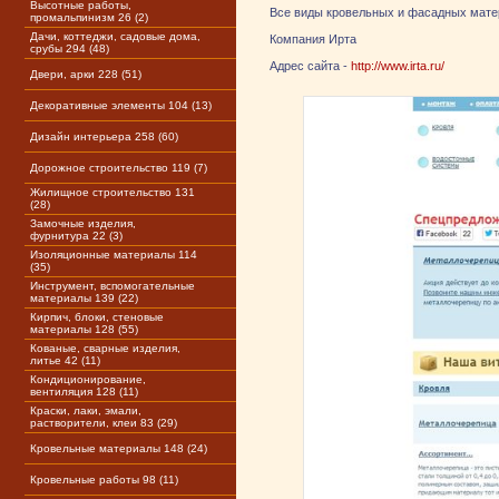
Высотные работы,
Все виды кровельных и фасадных матери
промальпинизм 26 (2)
Дачи, коттеджи, садовые дома,
Компания Ирта
срубы 294 (48)
Адрес сайта -
http://www.irta.ru/
Двери, арки 228 (51)
Декоративные элементы 104 (13)
Дизайн интерьера 258 (60)
Дорожное строительство 119 (7)
Жилищное строительство 131
(28)
Замочные изделия,
фурнитура 22 (3)
Изоляционные материалы 114
(35)
Инструмент, вспомогательные
материалы 139 (22)
Кирпич, блоки, стеновые
материалы 128 (55)
Кованые, сварные изделия,
литье 42 (11)
Кондиционирование,
вентиляция 128 (11)
Краски, лаки, эмали,
растворители, клеи 83 (29)
Кровельные материалы 148 (24)
Кровельные работы 98 (11)