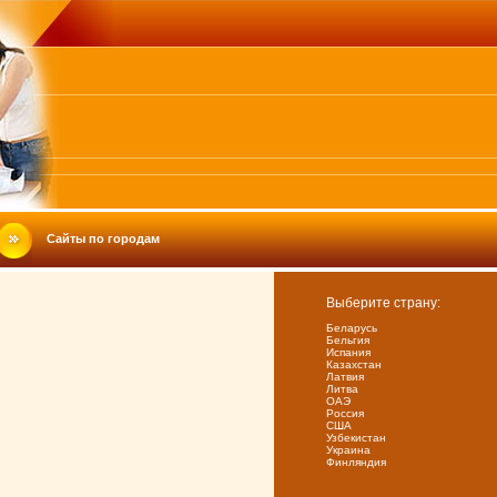
Сайты по городам
Выберите страну:
Беларусь
Бельгия
Испания
Казахстан
Латвия
Литва
ОАЭ
Россия
США
Узбекистан
Украина
Финляндия