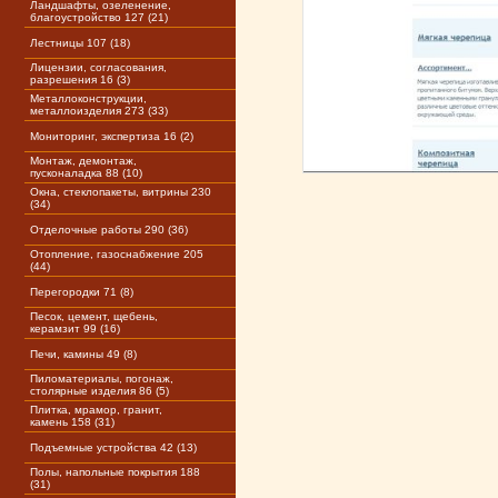
Ландшафты, озеленение,
благоустройство 127 (21)
Лестницы 107 (18)
Лицензии, согласования,
разрешения 16 (3)
Металлоконструкции,
металлоизделия 273 (33)
Мониторинг, экспертиза 16 (2)
Монтаж, демонтаж,
пусконаладка 88 (10)
Окна, стеклопакеты, витрины 230
(34)
Отделочные работы 290 (36)
Отопление, газоснабжение 205
(44)
Перегородки 71 (8)
Песок, цемент, щебень,
керамзит 99 (16)
Печи, камины 49 (8)
Пиломатериалы, погонаж,
столярные изделия 86 (5)
Плитка, мрамор, гранит,
камень 158 (31)
Подъемные устройства 42 (13)
Полы, напольные покрытия 188
(31)