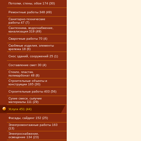
Потолки, стены, обои 174 (30)
Ремонтные работы 348 (49)
Санитарно-технические
работы 47 (7)
Сантехника, водоснабжение,
канализация 319 (49)
Сварочные работы 70 (4)
Скобяные изделия, элементы
крепежа 18 (6)
Снос зданий, сооружений 25 (1)
Составление смет 30 (4)
Стекло, пластик,
поликарбонат 48 (8)
Строительные объекты и
конструкции 165 (30)
Строительные работы 403 (56)
Сухие смеси, сыпучие
материалы 111 (29)
Услуги 451 (44)
Фасады, сайдинг 152 (25)
Электромонтажные работы 163
(13)
Электроснабжение,
освещение 134 (23)