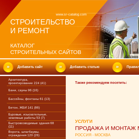
www.sr-catalog.com
СТРОИТЕЛЬСТВО
И РЕМОНТ
КАТАЛОГ
СТРОИТЕЛЬНЫХ САЙТОВ
Добавить сайт
Добавить статью
Прави
Архитектура,
Также рекомендуем посетить:
проектирование 224 (41)
Бани, сауны 96 (16)
Бассейны, фонтаны 61 (13)
Бетон, ЖБИ 141 (86)
Буровые, изыскательные,
земляные работы 53 (7)
УСЛУГИ
Быстровозводимые здания 68
(11)
ПРОДАЖА И МОНТАЖ 
Ворота, шлагбаумы,
РОССИЯ - МОСКВА
ограждения 120 (26)