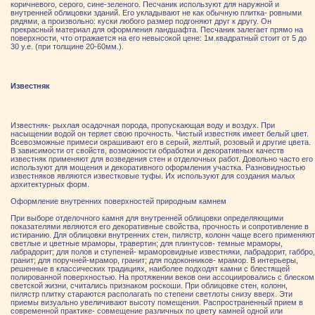
коричневого, серого, сине-зеленого. Песчаник используют для наружной и
внутренней облицовки зданий. Его укладывают не как обычную плитка- ровными
рядями, а произвольно: куски любого размер подгоняют друг к другу. Он
прекрасный материал для оформления ландшафта. Песчаник залегает прямо на
поверхности, что отражается на его невысокой цене: 1м.квадратный стоит от 5 до
30 у.е. (при толщине 20-60мм.).
Известняк
Известняк- рыхлая осадочная порода, пропускающая воду и воздух. При
насыщении водой он теряет свою прочность. Чистый известняк имеет белый цвет.
Всевозможные примеси окрашивают его в серый, желтый, розовый и другие цвета.
В зависимости от свойств, возможности обработки и декоративных качеств
известняк применяют для возведения стен и отделочных работ. Довольно часто его
используют для мощения и декоративного оформления участка. Разновидностью
известняков являются известковые туфы. Их используют для создания малых
архитектурных форм.
Оформление внутренних поверхностей природным камнем
При выборе отделочного камня для внутренней облицовки определяющими
показателями являются его декоративные свойства, прочность и сопротивление в
истиранию. Для облицовки внутренних стен, пилястр, колонн чаще всего применяют
светлые и цветные мраморы, травертин; для плинтусов- темные мраморы,
лабрадорит; для полов и ступеней- мраморовидные известняки, лабрадорит, габбро,
гранит; для поручней-мрамор, гранит; для подоконников- мрамор. В интерьеры,
решенные в классических традициях, наиболее подходят камни с блестящей
полированной поверхностью. На протяжении веков они ассоциировались с блеском
светской жизни, считались признаком роскоши. При облицовке стен, колонн,
пилястр плитку стараются располагать по степени светлоты снизу вверх. Эти
приемы визуально увеличивают высоту помещения. Распространенный прием в
современной практике- совмещение различных по цвету камней одной или