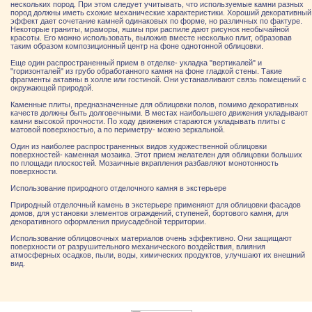
нескольких пород. При этом следует учитывать, что используемые камни разных
пород должны иметь схожие механические характеристики. Хороший декоративный
эффект дает сочетание камней одинаковых по форме, но различных по фактуре.
Некоторые граниты, мраморы, яшмы при распиле дают рисунок необычайной
красоты. Его можно использовать, выложив вместе несколько плит, образовав
таким образом композиционный центр на фоне однотонной облицовки.
Еще один распространенный прием в отделке- укладка "вертикалей" и
"горизонталей" из грубо обработанного камня на фоне гладкой стены. Такие
фрагменты актавны в холле или гостиной. Они устанавливают связь помещений с
окружающей природой.
Каменные плиты, предназначенные для облицовки полов, помимо декоративных
качеств должны быть долговечными. В местах наибольшего движения укладывают
камни высокой прочности. По ходу движения стараются укладывать плиты с
матовой поверхностью, а по периметру- можно зеркальной.
Один из наиболее распространенных видов художественной облицовки
поверхностей- каменная мозаика. Этот прием желателен для облицовки больших
по площади плоскостей. Мозаичные вкрапления разбавляют монотонность
поверхности.
Использование природного отделочного камня в экстерьере
Природный отделочный камень в экстерьере применяют для облицовки фасадов
домов, для установки элементов ограждений, ступеней, бортового камня, для
декоративного оформления приусадебной территории.
Использование облицовочных материалов очень эффективно. Они защищают
поверхности от разрушительного механического воздействия, влияния
атмосферных осадков, пыли, воды, химических продуктов, улучшают их внешний
вид.