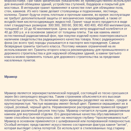
морозостойки. При таких физических показателях их преимущественно используют
для внешней облицовки зданий, устройства ступеней, бордюров и покрытий для
мостовых. В интерьере гранит применяют в качестве плит для облицовки пола,
стен, каминов. Из него также делают столешницы и подоконники, лестницы,
колонны. Гранит будучи очень плотным и прочным камнем, во время эксплуатации
не требует дополнительной защиты от механических повреждений, а также от
воздействия кислотосодержащих жидкостей. Гранит чаще всего продается в виде
плит стандартных размеров: 300:300, 300:60, 300:90, 400:400, 450:450 миллиметров,
толщиной от 10 до 40 миллиметров. Цена за один метр квадратный колеблется от
40 до 300 у.е. и в основном зависит от толщины плиты. Так как камень имеет
естественный радиоактивный фон, при покупке изделий нужно поинтересоваться
наличием свидетельства радиационного качества товара. Класс радиационного
фона (их всего три) породы указывается в паспорте месторождения. Самые
безвредные граниты третьего класса. Поэтому никаких ограничений на их
использование нет. Граниты второго класса рекомендованы для промышленного и
дорожного строительства и для наружной облицовки зданий, а камни третьего
класса можно применять только для дорожного строительства за пределами
населенных пунктов.
Мрамор
Мрамор является зернокристаллической породой, состоящей из тесно сросшихся
зерен без связующего вещества. Таким строением объясняется его высокая
плотностьи прочность. По величине зерен мраморы разделяют на мелко-, средне- и
крупнозернистые. Чистые мраморы имеют белый цвет. Примеси окрашивают их в
серый, розовый, черный цвета. Неравномерное распределение примесей придает
мраморам различный рисунок текстуры. Мрамор считается лучшим декоративным
камнем для внутренней отделки. Его декоративные качества обуславливаются
также способностью пропускать свет на некоторую глубину-"просвечиваемостью".
Мрамор в основном применяется с шлифованной или полированной поверхностью.
Особый интерес представляет искусственно состаренная фактура камня-"антик",
которая выглядит слегка потертой. Ее используют в стилизованных под старину