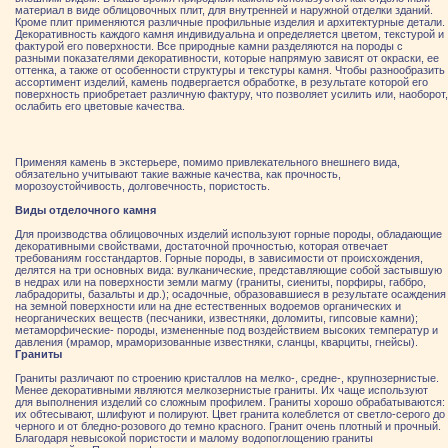
материал в виде облицовочных плит, для внутренней и наружной отделки зданий.
Кроме плит применяются различные профильные изделия и архитектурные детали.
Декоративность каждого камня индивидуальна и определяется цветом, текстурой и
фактурой его поверхности. Все природные камни разделяются на породы с
разными показателями декоративности, которые напрямую зависят от окраски, ее
оттенка, а также от особенности структуры и текстуры камня. Чтобы разнообразить
ассортимент изделий, камень подвергается обработке, в результате которой его
поверхность приобретает различную фактуру, что позволяет усилить или, наоборот,
ослабить его цветовые качества.
Применяя камень в экстерьере, помимо привлекательного внешнего вида,
обязательно учитывают такие важные качества, как прочность,
морозоустойчивость, долговечность, пористость.
Виды отделочного камня
Для производства облицовочных изделий используют горные породы, обладающие
декоративными свойствами, достаточной прочностью, которая отвечает
требованиям госстандартов. Горные породы, в зависимости от происхождения,
делятся на три основных вида: вулканические, представляющие собой застывшую
в недрах или на поверхности земли магму (граниты, сиениты, порфиры, габбро,
лабрадориты, базальты и др.); осадочные, образовавшиеся в результате осаждения
на земной поверхности или на дне естественных водоемов органических и
неорганических веществ (песчаники, известняки, доломиты, гипсовые камни);
метаморфические- породы, измененные под воздействием высоких температур и
давления (мрамор, мраморизованные известняки, сланцы, кварциты, гнейсы).
Граниты
Граниты различают по строению кристаллов на мелко-, средне-, крупнозернистые.
Менее декоративными являются мелкозернистые граниты. Их чаще используют
для выполнения изделий со сложным профилем. Граниты хорошо обрабатываются:
их обтесывают, шлифуют и полируют. Цвет гранита колеблется от светло-серого до
черного и от бледно-розового до темно красного. Гранит очень плотный и прочный.
Благодаря невысокой пористости и малому водопоглощению граниты