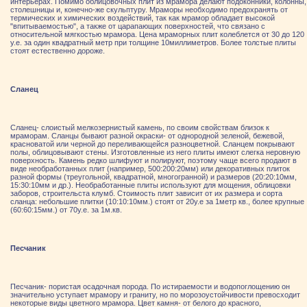
интерьерах. Помимо облицовочных плит из мрамора делают подоконники, колонны,
столешницы и, конечно-же скульптуру. Мраморы необходимо предохранять от
термических и химических воздействий, так как мрамор обладает высокой
"впитываемостью", а также от царапающих поверхностей, что связано с
относительной мягкостью мрамора. Цена мраморных плит колеблется от 30 до 120
у.е. за один квадратный метр при толщине 10миллиметров. Более толстые плиты
стоят естественно дороже.
Сланец
Сланец- слоистый мелкозернистый камень, по своим свойствам близок к
мраморам. Сланцы бывают разной окраски- от однородной зеленой, бежевой,
красноватой или черной до переливающейся разноцветной. Сланцем покрывают
полы, облицовывают стены. Изготовленные из него плиты имеют слегка неровную
поверхность. Камень редко шлифуют и полируют, поэтому чаще всего продают в
виде необработанных плит (например, 500:200:20мм) или декоративных плиток
разной формы (треугольной, квадратной, многогранной) и размеров (20:20:10мм,
15:30:10мм и др.). Необработанные плиты используют для мощения, облицовки
заборов, строительста клумб. Стоимость плит зависит от их размера и сорта
сланца: небольшие плитки (10:10:10мм.) стоят от 20у.е за 1метр кв., более крупные
(60:60:15мм.) от 70у.е. за 1м.кв.
Песчаник
Песчаник- пористая осадочная порода. По истираемости и водопоглощению он
значительно уступает мрамору и граниту, но по морозоустойчивости превосходит
некоторые виды цветного мрамора. Цвет камня- от белого до красного,