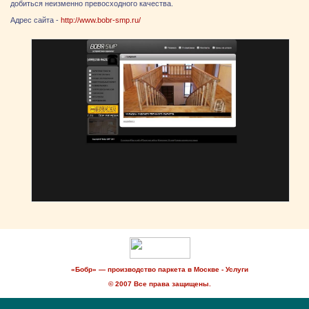
добиться неизменно превосходного качества.
Адрес сайта -
http://www.bobr-smp.ru/
«Бобр» — производство паркета в Москве - Услуги
© 2007 Все права защищены.