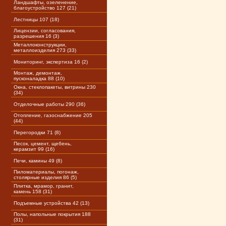
Ландшафты, озеленение,
благоустройство 127 (21)
Лестницы 107 (18)
Лицензии, согласования,
разрешения 16 (3)
Металлоконструкции,
металлоизделия 273 (33)
Мониторинг, экспертиза 16 (2)
Монтаж, демонтаж,
пусконаладка 88 (10)
Окна, стеклопакеты, витрины 230
(34)
Отделочные работы 290 (36)
Отопление, газоснабжение 205
(44)
Перегородки 71 (8)
Песок, цемент, щебень,
керамзит 99 (16)
Печи, камины 49 (8)
Пиломатериалы, погонаж,
столярные изделия 86 (5)
Плитка, мрамор, гранит,
камень 158 (31)
Подъемные устройства 42 (13)
Полы, напольные покрытия 188
(31)