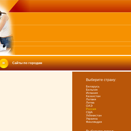
Сайты по городам
Выберите страну:
Беларусь
Бельгия
Испания
Казахстан
Латвия
Литва
ОАЭ
Россия
США
Узбекистан
Украина
Финляндия