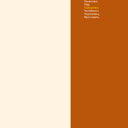
Ульяновск
Уфа
Хабаровск
Челябинск
Череповец
Ярослaвль