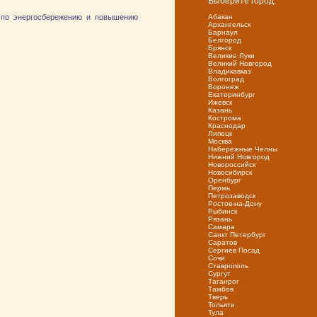
Выберите город:
 по энергосбережению и повышению
Абакан
Архангельск
Барнаул
Белгород
Брянск
Великие Луки
Великий Новгород
Владикавказ
Волгоград
Воронеж
Екатеринбург
Ижевск
Казань
Кострома
Краснодар
Липецк
Москва
Набережные Челны
Нижний Новгород
Новороссийск
Новосибирск
Оренбург
Пермь
Петрозаводск
Ростов-на-Дону
Рыбинск
Рязань
Самара
Санкт Петербург
Саратов
Сергиев Посад
Сочи
Ставрополь
Сургут
Таганрог
Тамбов
Тверь
Тольяти
Тула