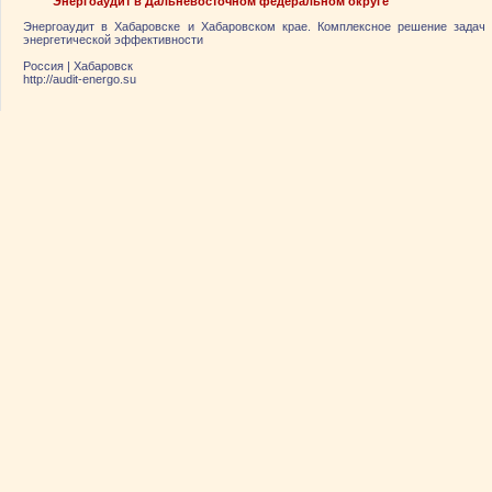
Энергоаудит в Дальневосточном федеральном округе
Энергоаудит в Хабаровске и Хабаровском крае. Комплексное решение задач
энергетической эффективности
Россия
|
Хабаровск
http://audit-energo.su