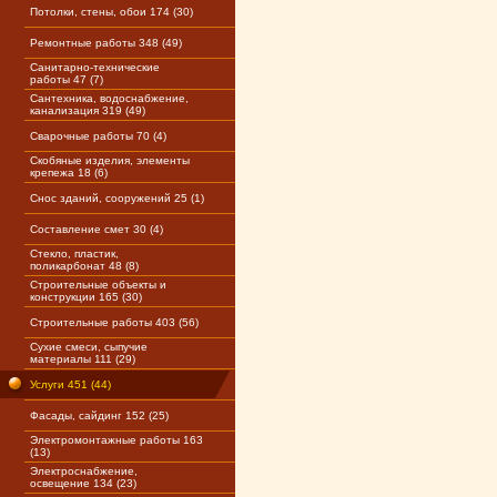
Потолки, стены, обои 174 (30)
Ремонтные работы 348 (49)
Санитарно-технические
работы 47 (7)
Сантехника, водоснабжение,
канализация 319 (49)
Сварочные работы 70 (4)
Скобяные изделия, элементы
крепежа 18 (6)
Снос зданий, сооружений 25 (1)
Составление смет 30 (4)
Стекло, пластик,
поликарбонат 48 (8)
Строительные объекты и
конструкции 165 (30)
Строительные работы 403 (56)
Сухие смеси, сыпучие
материалы 111 (29)
Услуги 451 (44)
Фасады, сайдинг 152 (25)
Электромонтажные работы 163
(13)
Электроснабжение,
освещение 134 (23)