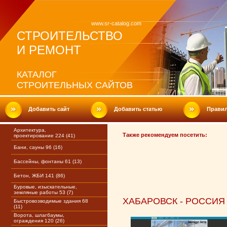
www.sr-catalog.com
СТРОИТЕЛЬСТВО
И РЕМОНТ
КАТАЛОГ
СТРОИТЕЛЬНЫХ САЙТОВ
Добавить сайт
Добавить статью
Прави
Архитектура,
Также рекомендуем посетить:
проектирование 224 (41)
Бани, сауны 96 (16)
Бассейны, фонтаны 61 (13)
Бетон, ЖБИ 141 (86)
Буровые, изыскательные,
земляные работы 53 (7)
ХАБАРОВСК - РОССИЯ
Быстровозводимые здания 68
(11)
Ворота, шлагбаумы,
ограждения 120 (26)