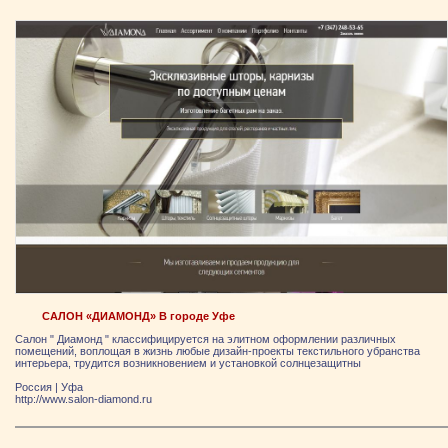
САЛОН «ДИАМОНД» В городе Уфе
Салон " Диамонд " классифицируется на элитном оформлении различных
помещений, воплощая в жизнь любые дизайн-проекты текстильного убранства
интерьера, трудится возникновением и установкой солнцезащитны
Россия
|
Уфа
http://www.salon-diamond.ru