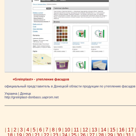
«Greinplast» - утепление фасадов
официальный представитель в Донецкой области продукции по утеплению фасадов
Украина
|
Донецк
http://greinplast-donbass.uaprom.net
|
1
|
2
|
3
|
4
|
5
|
6
|
7
|
8
|
9
|
10
|
11
|
12
|
13
|
14
|
15
|
16
|
17
|
18
|
19
|
20
|
21
|
22
|
23
|
24
|
25
|
26
|
27
|
28
|
29
|
30
|
31
|