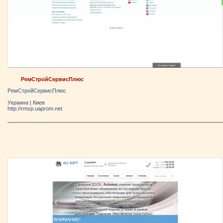
РемСтройСервисПлюс
РемСтройСервисПлюс
Украина
|
Киев
http://rmsp.uaprom.net