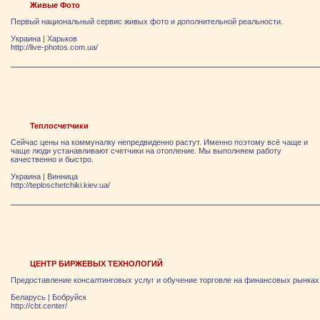
Живые Фото
Первый национальный сервис живых фото и дополнительной реальности.
Украина
|
Харьков
http://live-photos.com.ua/
Теплосчетчики
Сейчас цены на коммуналку непредвиденно растут. Именно поэтому всё чаще и
чаще люди устанавливают счетчики на отопление. Мы выполняем работу
качественно и быстро.
Украина
|
Винница
http://teploschetchiki.kiev.ua/
ЦЕНТР БИРЖЕВЫХ ТЕХНОЛОГИЙ
Предоставление консалтинговых услуг и обучение торговле на финансовых рынках
Беларусь
|
Бобруйск
http://cbt.center/