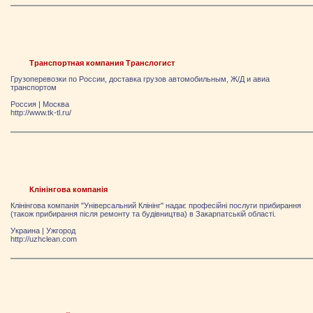
Транспортная компания Транслогист
Грузоперевозки по России, доставка грузов автомобильным, Ж/Д и авиа
транспортом
Россия
|
Москва
http://www.tk-tl.ru/
Клінінгова компанія
Клінінгова компанія "Універсальний Клінінг" надає професійні послуги прибирання
(також прибирання після ремонту та будівництва) в Закарпатській області.
Украина
|
Ужгород
http://uzhclean.com