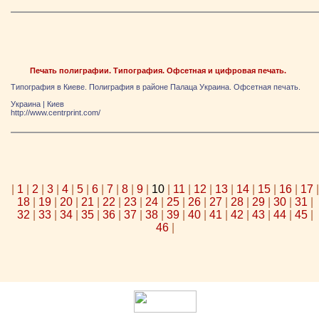
Печать полиграфии. Типография. Офсетная и цифровая печать.
Типография в Киеве. Полиграфия в районе Палаца Украина. Офсетная печать.
Украина
|
Киев
http://www.centrprint.com/
|
1
|
2
|
3
|
4
|
5
|
6
|
7
|
8
|
9
|
10
|
11
|
12
|
13
|
14
|
15
|
16
|
17
|
18
|
19
|
20
|
21
|
22
|
23
|
24
|
25
|
26
|
27
|
28
|
29
|
30
|
31
|
32
|
33
|
34
|
35
|
36
|
37
|
38
|
39
|
40
|
41
|
42
|
43
|
44
|
45
|
46
|