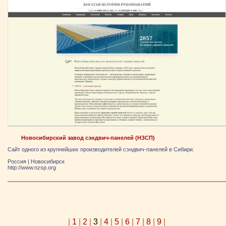
Новосибирский завод сэндвич-панелей (НЗСП)
Сайт одного из крупнейших производителей сэндвич-панелей в Сибири.
Россия
|
Новосибирск
http://www.nzsp.org
|
1
|
2
|
3
|
4
|
5
|
6
|
7
|
8
|
9
|