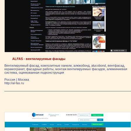
ALFAS - вентилируемые фасады
Вентилируемый фасад, композитные панели, алюкобонд, alucobond, вентфасад,
керамогранит, фасадные работы, монтаж вентилируемых фасадов, алюминиевая
система, оцинкованная подконструкция
Россия
|
Москва
http://al-fas.ru