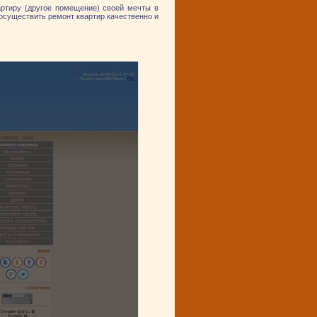
артиру (другое помещение) своей мечты в
осуществить ремонт квартир качественно и