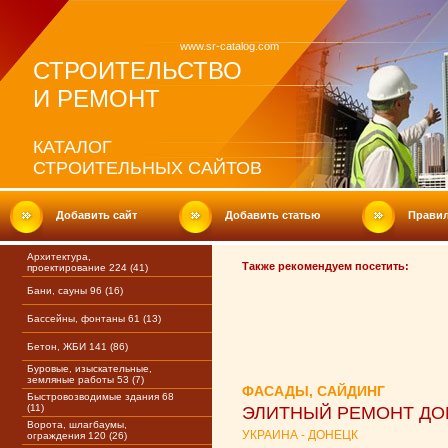
www.sr-catalog.com
СТРОИТЕЛЬСТВО
И РЕМОНТ
КАТАЛОГ
СТРОИТЕЛЬНЫХ САЙТОВ
Добавить сайт
Добавить статью
Прави
Архитектура,
Также рекомендуем посетить:
проектирование 224 (41)
Бани, сауны 96 (16)
Бассейны, фонтаны 61 (13)
Бетон, ЖБИ 141 (86)
Буровые, изыскательные,
земляные работы 53 (7)
ФАСАДЫ, САЙДИНГ
Быстровозводимые здания 68
(11)
ЭЛИТНЫЙ РЕМОНТ ДО
Ворота, шлагбаумы,
УКРАИНА - ДОНЕЦК
ограждения 120 (26)