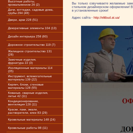
Высотные работы,
Вы только озвучиваете желаемые зам
промальпинизм 26 (2)
стильном дизайнерском оформлении! В 
Дачи, коттеджи, садовые дома,
в установленные сроки!
срубы 294 (48)
Адрес сайта -
http://elitbud.at.ua/
Двери, арки 228 (51)
Декоративные элементы 104 (13)
Дизайн интерьера 258 (60)
Дорожное строительство 119 (7)
Жилищное строительство 131
(28)
Замочные изделия,
фурнитура 22 (3)
Изоляционные материалы 114
(35)
Инструмент, вспомогательные
материалы 139 (22)
Кирпич, блоки, стеновые
материалы 128 (55)
Кованые, сварные изделия,
литье 42 (11)
Кондиционирование,
вентиляция 128 (11)
Краски, лаки, эмали,
растворители, клеи 83 (29)
Кровельные материалы 148 (24)
Кровельные работы 98 (11)