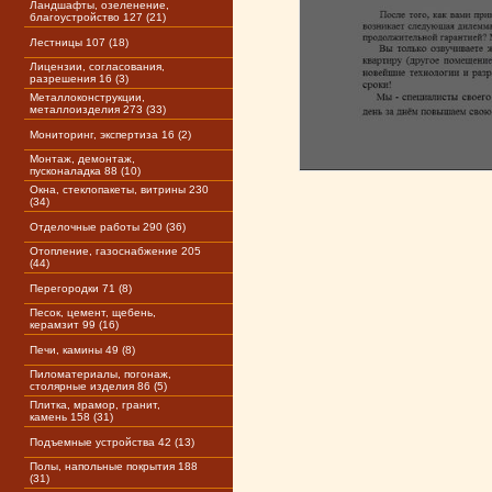
Ландшафты, озеленение,
благоустройство 127 (21)
Лестницы 107 (18)
Лицензии, согласования,
разрешения 16 (3)
Металлоконструкции,
металлоизделия 273 (33)
Мониторинг, экспертиза 16 (2)
Монтаж, демонтаж,
пусконаладка 88 (10)
Окна, стеклопакеты, витрины 230
(34)
Отделочные работы 290 (36)
Отопление, газоснабжение 205
(44)
Перегородки 71 (8)
Песок, цемент, щебень,
керамзит 99 (16)
Печи, камины 49 (8)
Пиломатериалы, погонаж,
столярные изделия 86 (5)
Плитка, мрамор, гранит,
камень 158 (31)
Подъемные устройства 42 (13)
Полы, напольные покрытия 188
(31)