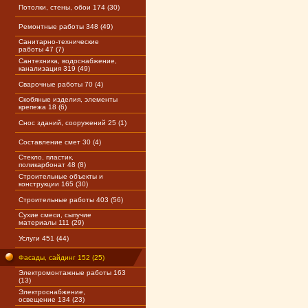
Потолки, стены, обои 174 (30)
Ремонтные работы 348 (49)
Санитарно-технические
работы 47 (7)
Сантехника, водоснабжение,
канализация 319 (49)
Сварочные работы 70 (4)
Скобяные изделия, элементы
крепежа 18 (6)
Снос зданий, сооружений 25 (1)
Составление смет 30 (4)
Стекло, пластик,
поликарбонат 48 (8)
Строительные объекты и
конструкции 165 (30)
Строительные работы 403 (56)
Сухие смеси, сыпучие
материалы 111 (29)
Услуги 451 (44)
Фасады, сайдинг 152 (25)
Электромонтажные работы 163
(13)
Электроснабжение,
освещение 134 (23)