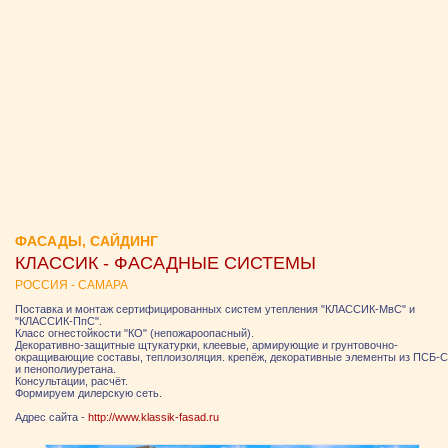
ФАСАДЫ, САЙДИНГ
КЛАССИК - ФАСАДНЫЕ СИСТЕМЫ
РОССИЯ - САМАРА
Поставка и монтаж сертифицированных систем утепления "КЛАССИК-МвС" и
"КЛАССИК-ПпС".
Класс огнестойкости "КО" (непожароопасный).
Декоративно-защитные щтукатурки, клеевые, армирующие и грунтовочно-
окращивающие составы, теплоизоляция. крепёж, декоративные элементы из ПСБ-С
и пенополиуретана.
Консультации, расчёт.
Формируем дилерскую сеть.
Адрес сайта -
http://www.klassik-fasad.ru