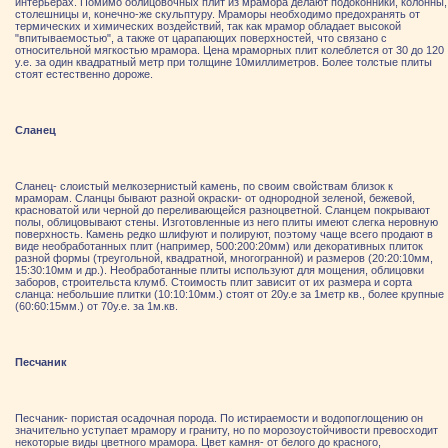
интерьерах. Помимо облицовочных плит из мрамора делают подоконники, колонны,
столешницы и, конечно-же скульптуру. Мраморы необходимо предохранять от
термических и химических воздействий, так как мрамор обладает высокой
"впитываемостью", а также от царапающих поверхностей, что связано с
относительной мягкостью мрамора. Цена мраморных плит колеблется от 30 до 120
у.е. за один квадратный метр при толщине 10миллиметров. Более толстые плиты
стоят естественно дороже.
Сланец
Сланец- слоистый мелкозернистый камень, по своим свойствам близок к
мраморам. Сланцы бывают разной окраски- от однородной зеленой, бежевой,
красноватой или черной до переливающейся разноцветной. Сланцем покрывают
полы, облицовывают стены. Изготовленные из него плиты имеют слегка неровную
поверхность. Камень редко шлифуют и полируют, поэтому чаще всего продают в
виде необработанных плит (например, 500:200:20мм) или декоративных плиток
разной формы (треугольной, квадратной, многогранной) и размеров (20:20:10мм,
15:30:10мм и др.). Необработанные плиты используют для мощения, облицовки
заборов, строительста клумб. Стоимость плит зависит от их размера и сорта
сланца: небольшие плитки (10:10:10мм.) стоят от 20у.е за 1метр кв., более крупные
(60:60:15мм.) от 70у.е. за 1м.кв.
Песчаник
Песчаник- пористая осадочная порода. По истираемости и водопоглощению он
значительно уступает мрамору и граниту, но по морозоустойчивости превосходит
некоторые виды цветного мрамора. Цвет камня- от белого до красного,