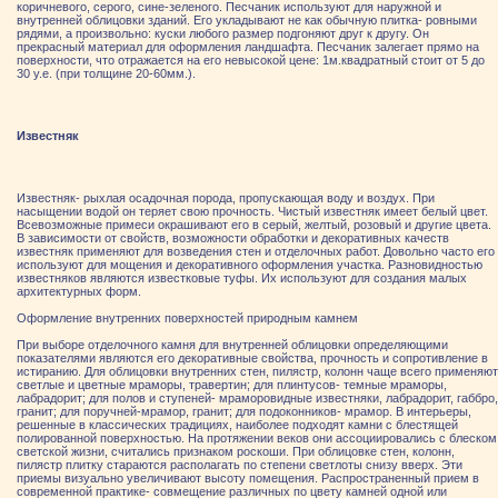
коричневого, серого, сине-зеленого. Песчаник используют для наружной и
внутренней облицовки зданий. Его укладывают не как обычную плитка- ровными
рядями, а произвольно: куски любого размер подгоняют друг к другу. Он
прекрасный материал для оформления ландшафта. Песчаник залегает прямо на
поверхности, что отражается на его невысокой цене: 1м.квадратный стоит от 5 до
30 у.е. (при толщине 20-60мм.).
Известняк
Известняк- рыхлая осадочная порода, пропускающая воду и воздух. При
насыщении водой он теряет свою прочность. Чистый известняк имеет белый цвет.
Всевозможные примеси окрашивают его в серый, желтый, розовый и другие цвета.
В зависимости от свойств, возможности обработки и декоративных качеств
известняк применяют для возведения стен и отделочных работ. Довольно часто его
используют для мощения и декоративного оформления участка. Разновидностью
известняков являются известковые туфы. Их используют для создания малых
архитектурных форм.
Оформление внутренних поверхностей природным камнем
При выборе отделочного камня для внутренней облицовки определяющими
показателями являются его декоративные свойства, прочность и сопротивление в
истиранию. Для облицовки внутренних стен, пилястр, колонн чаще всего применяют
светлые и цветные мраморы, травертин; для плинтусов- темные мраморы,
лабрадорит; для полов и ступеней- мраморовидные известняки, лабрадорит, габбро,
гранит; для поручней-мрамор, гранит; для подоконников- мрамор. В интерьеры,
решенные в классических традициях, наиболее подходят камни с блестящей
полированной поверхностью. На протяжении веков они ассоциировались с блеском
светской жизни, считались признаком роскоши. При облицовке стен, колонн,
пилястр плитку стараются располагать по степени светлоты снизу вверх. Эти
приемы визуально увеличивают высоту помещения. Распространенный прием в
современной практике- совмещение различных по цвету камней одной или