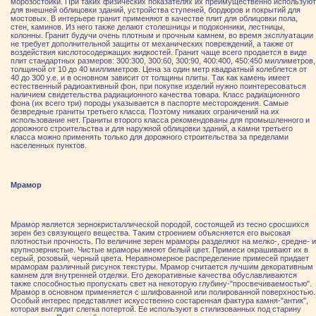
морозостойки. При таких физических показателях их преимущественно используют
для внешней облицовки зданий, устройства ступеней, бордюров и покрытий для
мостовых. В интерьере гранит применяют в качестве плит для облицовки пола,
стен, каминов. Из него также делают столешницы и подоконники, лестницы,
колонны. Гранит будучи очень плотным и прочным камнем, во время эксплуатации
не требует дополнительной защиты от механических повреждений, а также от
воздействия кислотосодержащих жидкостей. Гранит чаще всего продается в виде
плит стандартных размеров: 300:300, 300:60, 300:90, 400:400, 450:450 миллиметров,
толщиной от 10 до 40 миллиметров. Цена за один метр квадратный колеблется от
40 до 300 у.е. и в основном зависит от толщины плиты. Так как камень имеет
естественный радиоактивный фон, при покупке изделий нужно поинтересоваться
наличием свидетельства радиационного качества товара. Класс радиационного
фона (их всего три) породы указывается в паспорте месторождения. Самые
безвредные граниты третьего класса. Поэтому никаких ограничений на их
использование нет. Граниты второго класса рекомендованы для промышленного и
дорожного строительства и для наружной облицовки зданий, а камни третьего
класса можно применять только для дорожного строительства за пределами
населенных пунктов.
Мрамор
Мрамор является зернокристаллической породой, состоящей из тесно сросшихся
зерен без связующего вещества. Таким строением объясняется его высокая
плотностьи прочность. По величине зерен мраморы разделяют на мелко-, средне- и
крупнозернистые. Чистые мраморы имеют белый цвет. Примеси окрашивают их в
серый, розовый, черный цвета. Неравномерное распределение примесей придает
мраморам различный рисунок текстуры. Мрамор считается лучшим декоративным
камнем для внутренней отделки. Его декоративные качества обуславливаются
также способностью пропускать свет на некоторую глубину-"просвечиваемостью".
Мрамор в основном применяется с шлифованной или полированной поверхностью.
Особый интерес представляет искусственно состаренная фактура камня-"антик",
которая выглядит слегка потертой. Ее используют в стилизованных под старину