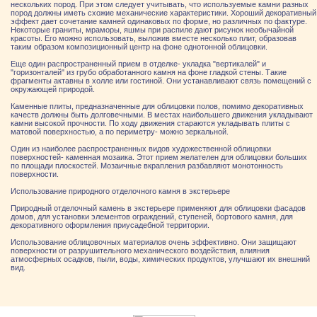
нескольких пород. При этом следует учитывать, что используемые камни разных
пород должны иметь схожие механические характеристики. Хороший декоративный
эффект дает сочетание камней одинаковых по форме, но различных по фактуре.
Некоторые граниты, мраморы, яшмы при распиле дают рисунок необычайной
красоты. Его можно использовать, выложив вместе несколько плит, образовав
таким образом композиционный центр на фоне однотонной облицовки.
Еще один распространенный прием в отделке- укладка "вертикалей" и
"горизонталей" из грубо обработанного камня на фоне гладкой стены. Такие
фрагменты актавны в холле или гостиной. Они устанавливают связь помещений с
окружающей природой.
Каменные плиты, предназначенные для облицовки полов, помимо декоративных
качеств должны быть долговечными. В местах наибольшего движения укладывают
камни высокой прочности. По ходу движения стараются укладывать плиты с
матовой поверхностью, а по периметру- можно зеркальной.
Один из наиболее распространенных видов художественной облицовки
поверхностей- каменная мозаика. Этот прием желателен для облицовки больших
по площади плоскостей. Мозаичные вкрапления разбавляют монотонность
поверхности.
Использование природного отделочного камня в экстерьере
Природный отделочный камень в экстерьере применяют для облицовки фасадов
домов, для установки элементов ограждений, ступеней, бортового камня, для
декоративного оформления приусадебной территории.
Использование облицовочных материалов очень эффективно. Они защищают
поверхности от разрушительного механического воздействия, влияния
атмосферных осадков, пыли, воды, химических продуктов, улучшают их внешний
вид.