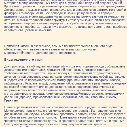
материал в виде облицовочных плит, для внутренней и наружной отделки зданий.
Кроме плит применяются различные профильные изделия и архитектурные детали.
Декоративность каждого камня индивидуальна и определяется цветом, текстурой и
фактурой его поверхности. Все природные камни разделяются на породы с
разными показателями декоративности, которые напрямую зависят от окраски, ее
оттенка, а также от особенности структуры и текстуры камня. Чтобы разнообразить
ассортимент изделий, камень подвергается обработке, в результате которой его
поверхность приобретает различную фактуру, что позволяет усилить или, наоборот,
ослабить его цветовые качества.
Применяя камень в экстерьере, помимо привлекательного внешнего вида,
обязательно учитывают такие важные качества, как прочность,
морозоустойчивость, долговечность, пористость.
Виды отделочного камня
Для производства облицовочных изделий используют горные породы, обладающие
декоративными свойствами, достаточной прочностью, которая отвечает
требованиям госстандартов. Горные породы, в зависимости от происхождения,
делятся на три основных вида: вулканические, представляющие собой застывшую
в недрах или на поверхности земли магму (граниты, сиениты, порфиры, габбро,
лабрадориты, базальты и др.); осадочные, образовавшиеся в результате осаждения
на земной поверхности или на дне естественных водоемов органических и
неорганических веществ (песчаники, известняки, доломиты, гипсовые камни);
метаморфические- породы, измененные под воздействием высоких температур и
давления (мрамор, мраморизованные известняки, сланцы, кварциты, гнейсы).
Граниты
Граниты различают по строению кристаллов на мелко-, средне-, крупнозернистые.
Менее декоративными являются мелкозернистые граниты. Их чаще используют
для выполнения изделий со сложным профилем. Граниты хорошо обрабатываются:
их обтесывают, шлифуют и полируют. Цвет гранита колеблется от светло-серого до
черного и от бледно-розового до темно красного. Гранит очень плотный и прочный.
Благодаря невысокой пористости и малому водопоглощению граниты