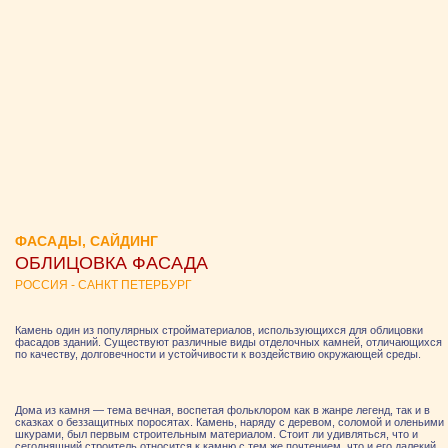
ФАСАДЫ, САЙДИНГ
ОБЛИЦОВКА ФАСАДА
РОССИЯ - САНКТ ПЕТЕРБУРГ
Камень один из популярных стройматериалов, использующихся для облицовки
фасадов зданий. Существуют различные виды отделочных камней, отличающихся
по качеству, долговечности и устойчивости к воздействию окружающей среды.
Дома из камня — тема вечная, воспетая фольклором как в жанре легенд, так и в
сказках о беззащитных поросятах. Камень, наряду с деревом, соломой и оленьими
шкурами, был первым строительным материалом. Стоит ли удивляться, что и
сегодняшний строитель относится к камню с тем же почтением, что и его далекий