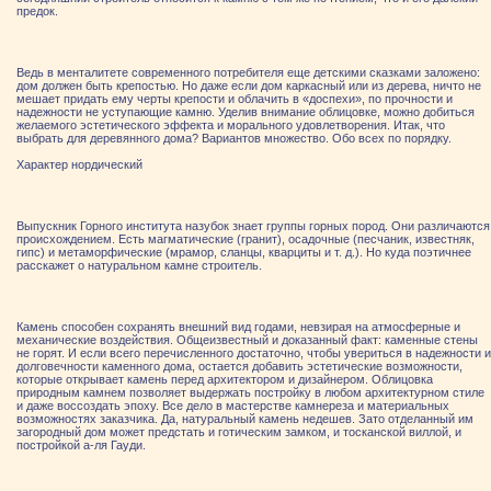
предок.
Ведь в менталитете современного потребителя еще детскими сказками заложено:
дом должен быть крепостью. Но даже если дом каркасный или из дерева, ничто не
мешает придать ему черты крепости и облачить в «доспехи», по прочности и
надежности не уступающие камню. Уделив внимание облицовке, можно добиться
желаемого эстетического эффекта и морального удовлетворения. Итак, что
выбрать для деревянного дома? Вариантов множество. Обо всех по порядку.
Характер нордический
Выпускник Горного института назубок знает группы горных пород. Они различаются
происхождением. Есть магматические (гранит), осадочные (песчаник, известняк,
гипс) и метаморфические (мрамор, сланцы, кварциты и т. д.). Но куда поэтичнее
расскажет о натуральном камне строитель.
Камень способен сохранять внешний вид годами, невзирая на атмосферные и
механические воздействия. Общеизвестный и доказанный факт: каменные стены
не горят. И если всего перечисленного достаточно, чтобы увериться в надежности и
долговечности каменного дома, остается добавить эстетические возможности,
которые открывает камень перед архитектором и дизайнером. Облицовка
природным камнем позволяет выдержать постройку в любом архитектурном стиле
и даже воссоздать эпоху. Все дело в мастерстве камнереза и материальных
возможностях заказчика. Да, натуральный камень недешев. Зато отделанный им
загородный дом может предстать и готическим замком, и тосканской виллой, и
постройкой а-ля Гауди.