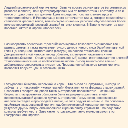
Лицевой керамический кирпич может быть не просто разных цветов (от желтого до
розового и синего), но и цветоградуированным от темного тона к светлому, а то и
вовсе от одного цвета к другому. Цвет определяют состав глины-сырца и
технология обжига. В России чаще всего встречается глина, которая после обжига
становится красных тонов, только сырье из южных регионов обуславливает более
нежные персиковый, розовый, желтый оттенки кирпича. В Европе же палитра глин
побогаче, оттого и кирпич «повеселее».
Разнообразить ассортимент российского кирпича позволяет смешивание глин
разных цветов, а также нанесение тонкого декоративного слоя белой или цветной
глины (ангоба) или цветного слоя (глазури) на основе стекольной крошки.
Декоративный слой наносят перед обжигом, а глазурью покрывается уже
обожженный кирпич. Офактуренный (рельефный) кирпич изготавливают по сложной
технологии нанесения на необожженный кирпич-сырец тонкого слоя глины с
добавлением специальных пигментов. Промышленный выпуск такого кирпича
позволяет получать до 50 оттенков цвета.
Глазурованный кирпич необычайно хорош. Кто бывал в Португалии, никогда не
забудет этот «вкусный», «кондитерский» блеск плитки на фасадах старых зданий.
Старожилы говорят, лицевали таким материалом повсеместно… от вечной
бедности: глазурованная облицовка была на родине мореплавателей-
первооткрывателей дешевле других материалов. Разумеется, современные
аналоги выглядят и производятся иначе, но глаз радуют не меньше. По основным
свойствам глазурованный кирпич подобен клинкерной керамике, но несколько
уступает другим видам облицовочного кирпича ввиду хрупкости. Что поделать:
красота требует жертв. Зато какие потрясающие панно можно выложить из
глазурованного кирпича!