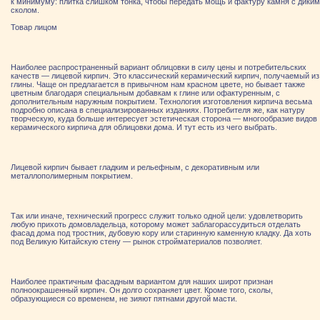
к минимуму: плитка слишком тонка, чтобы передать мощь и фактуру камня с диким
сколом.
Товар лицом
Наиболее распространенный вариант облицовки в силу цены и потребительских
качеств — лицевой кирпич. Это классический керамический кирпич, получаемый из
глины. Чаще он предлагается в привычном нам красном цвете, но бывает также
цветным благодаря специальным добавкам к глине или офактуренным, с
дополнительным наружным покрытием. Технология изготовления кирпича весьма
подробно описана в специализированных изданиях. Потребителя же, как натуру
творческую, куда больше интересует эстетическая сторона — многообразие видов
керамического кирпича для облицовки дома. И тут есть из чего выбрать.
Лицевой кирпич бывает гладким и рельефным, с декоративным или
металлополимерным покрытием.
Так или иначе, технический прогресс служит только одной цели: удовлетворить
любую прихоть домовладельца, которому может заблагорассудиться отделать
фасад дома под тростник, дубовую кору или старинную каменную кладку. Да хоть
под Великую Китайскую стену — рынок стройматериалов позволяет.
Наиболее практичным фасадным вариантом для наших широт признан
полноокрашенный кирпич. Он долго сохраняет цвет. Кроме того, сколы,
образующиеся со временем, не зияют пятнами другой масти.