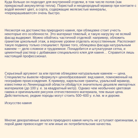
Куда больше он подходит для внутренней отделки, в том числе полов (как
прекрасный аккумулятор тепла). Пористый и неоднородный мрамор при контакте с
водой меняет цвет, а сорта, содержащие железистые минералы,
«перекрашиваются» очень быстро.
Несмотря на достоинства природного камня, при облицовке стоит учесть
некоторые его особенности. Это материал тяжелый, и такую нагрузку не всякий
фасад выдержит. Можно обойтись частичной отделкой: например, обложить
гранитом цокольный этаж, а верхние уровни отделать искусственным. Распознает
такую подмену только специалист. Кроме того, облицовка фасада натуральным
камнем — дело сложное и трудоемкое. Понадобится и штукатурная сетка, и
цементный раствор с добавками специального клея для камня… Справится лишь
настоящий профессионал.
Серьезный аргумент за или против облицовки натуральным камнем — цена.
Специалисты вывели «формулу» ценообразования: вид камня, помноженный на
географию происхождения. К примеру, карельские граниты, уральский мрамор,
известняки из Ленинградской области обойдутся значительно дешевле импортных
материалов (до 100 у. е. за квадратный метр). Однако чем необычнее цветовая
гамма и оригинальнее рисунок отечественного материала, тем выше цена.
Действительно, редкие породы могут стоить 500–600 у. е./кв. м и дороже.
Искусство камня
Многие декоративные аналоги природного камня ничуть не уступают оригиналам, а
порой даже превосходят те или иные их потребительские качества.