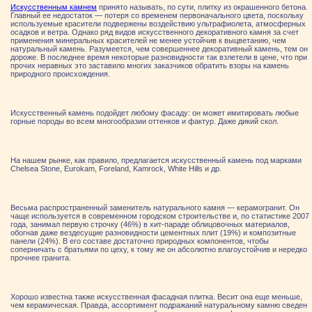
Искусственным камнем
принято называть, по сути, плитку из окрашенного бетона.
Главный ее недостаток — потеря со временем первоначального цвета, поскольку
используемые красители подвержены воздействию ультрафиолета, атмосферных
осадков и ветра. Однако ряд видов искусственного декоративного камня за счет
применения минеральных красителей не менее устойчив к выцветанию, чем
натуральный камень. Разумеется, чем совершеннее декоративный камень, тем он
дороже. В последнее время некоторые разновидности так взлетели в цене, что при
прочих неравных это заставило многих заказчиков обратить взоры на камень
природного происхождения.
Искусственный камень подойдет любому фасаду: он может имитировать любые
горные породы во всем многообразии оттенков и фактур. Даже дикий скол.
На нашем рынке, как правило, предлагается искусственный камень под марками
Chelsea Stone, Eurokam, Foreland, Kamrock, White Hills и др.
Весьма распространенный заменитель натурального камня — керамогранит. Он
чаще используется в современном городском строительстве и, по статистике 2007
года, занимал первую строчку (46%) в хит-параде облицовочных материалов,
обогнав даже вездесущие разновидности цементных плит (19%) и композитные
панели (24%). В его составе достаточно природных компонентов, чтобы
соперничать с братьями по цеху, к тому же он абсолютно влагоустойчив и нередко
прочнее гранита.
Хорошо известна также искусственная фасадная плитка. Весит она еще меньше,
чем керамическая. Правда, ассортимент подражаний натуральному камню сведен