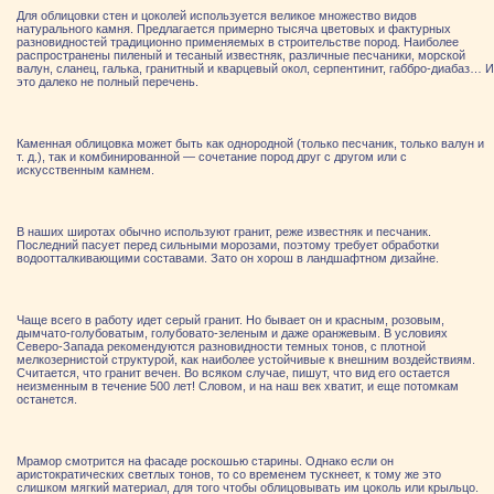
Для облицовки стен и цоколей используется великое множество видов
натурального камня. Предлагается примерно тысяча цветовых и фактурных
разновидностей традиционно применяемых в строительстве пород. Наиболее
распространены пиленый и тесаный известняк, различные песчаники, морской
валун, сланец, галька, гранитный и кварцевый окол, серпентинит, габбро-диабаз… И
это далеко не полный перечень.
Каменная облицовка может быть как однородной (только песчаник, только валун и
т. д.), так и комбинированной — сочетание пород друг с другом или с
искусственным камнем.
В наших широтах обычно используют гранит, реже известняк и песчаник.
Последний пасует перед сильными морозами, поэтому требует обработки
водоотталкивающими составами. Зато он хорош в ландшафтном дизайне.
Чаще всего в работу идет серый гранит. Но бывает он и красным, розовым,
дымчато-голубоватым, голубовато-зеленым и даже оранжевым. В условиях
Северо-Запада рекомендуются разновидности темных тонов, с плотной
мелкозернистой структурой, как наиболее устойчивые к внешним воздействиям.
Считается, что гранит вечен. Во всяком случае, пишут, что вид его остается
неизменным в течение 500 лет! Словом, и на наш век хватит, и еще потомкам
останется.
Мрамор смотрится на фасаде роскошью старины. Однако если он
аристократических светлых тонов, то со временем тускнеет, к тому же это
слишком мягкий материал, для того чтобы облицовывать им цоколь или крыльцо.