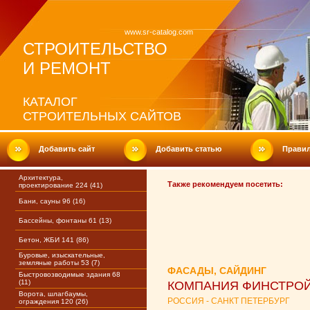
www.sr-catalog.com
СТРОИТЕЛЬСТВО
И РЕМОНТ
КАТАЛОГ
СТРОИТЕЛЬНЫХ САЙТОВ
Добавить сайт
Добавить статью
Прави
Архитектура,
Также рекомендуем посетить:
проектирование 224 (41)
Бани, сауны 96 (16)
Бассейны, фонтаны 61 (13)
Бетон, ЖБИ 141 (86)
Буровые, изыскательные,
земляные работы 53 (7)
ФАСАДЫ, САЙДИНГ
Быстровозводимые здания 68
(11)
КОМПАНИЯ ФИНСТРО
Ворота, шлагбаумы,
РОССИЯ - САНКТ ПЕТЕРБУРГ
ограждения 120 (26)