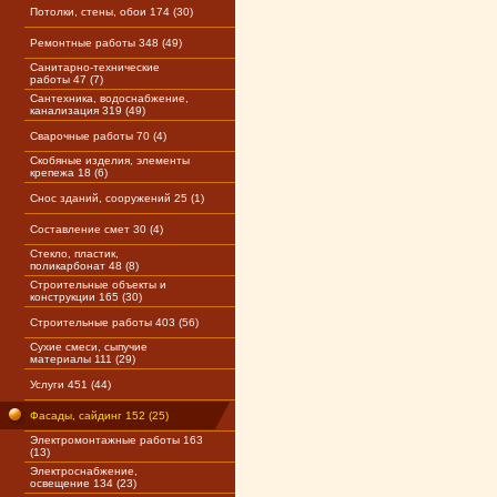
Потолки, стены, обои 174 (30)
Ремонтные работы 348 (49)
Санитарно-технические
работы 47 (7)
Сантехника, водоснабжение,
канализация 319 (49)
Сварочные работы 70 (4)
Скобяные изделия, элементы
крепежа 18 (6)
Снос зданий, сооружений 25 (1)
Составление смет 30 (4)
Стекло, пластик,
поликарбонат 48 (8)
Строительные объекты и
конструкции 165 (30)
Строительные работы 403 (56)
Сухие смеси, сыпучие
материалы 111 (29)
Услуги 451 (44)
Фасады, сайдинг 152 (25)
Электромонтажные работы 163
(13)
Электроснабжение,
освещение 134 (23)