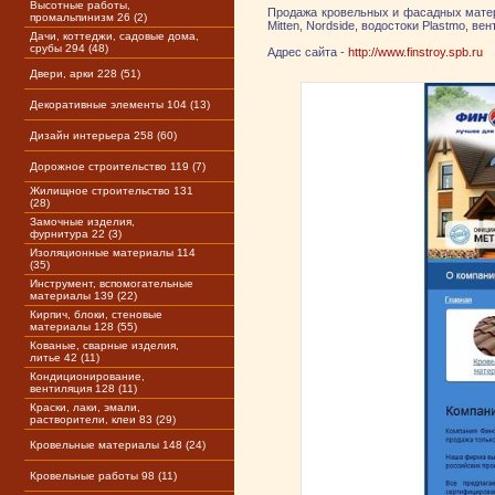
Высотные работы,
Продажа кровельных и фасадных матери
промальпинизм 26 (2)
Mitten, Nordside, водостоки Plastmo, ве
Дачи, коттеджи, садовые дома,
срубы 294 (48)
Адрес сайта -
http://www.finstroy.spb.ru
Двери, арки 228 (51)
Декоративные элементы 104 (13)
Дизайн интерьера 258 (60)
Дорожное строительство 119 (7)
Жилищное строительство 131
(28)
Замочные изделия,
фурнитура 22 (3)
Изоляционные материалы 114
(35)
Инструмент, вспомогательные
материалы 139 (22)
Кирпич, блоки, стеновые
материалы 128 (55)
Кованые, сварные изделия,
литье 42 (11)
Кондиционирование,
вентиляция 128 (11)
Краски, лаки, эмали,
растворители, клеи 83 (29)
Кровельные материалы 148 (24)
Кровельные работы 98 (11)