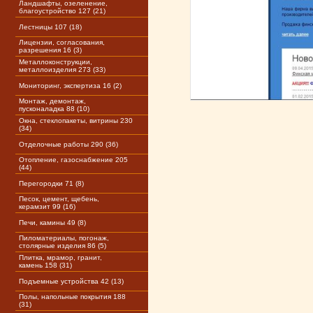
Ландшафты, озеленение,
благоустройство 127 (21)
Лестницы 107 (18)
Лицензии, согласования,
разрешения 16 (3)
Металлоконструкции,
металлоизделия 273 (33)
Мониторинг, экспертиза 16 (2)
Монтаж, демонтаж,
пусконаладка 88 (10)
Окна, стеклопакеты, витрины 230
(34)
Отделочные работы 290 (36)
Отопление, газоснабжение 205
(44)
Перегородки 71 (8)
Песок, цемент, щебень,
керамзит 99 (16)
Печи, камины 49 (8)
Пиломатериалы, погонаж,
столярные изделия 86 (5)
Плитка, мрамор, гранит,
камень 158 (31)
Подъемные устройства 42 (13)
Полы, напольные покрытия 188
(31)