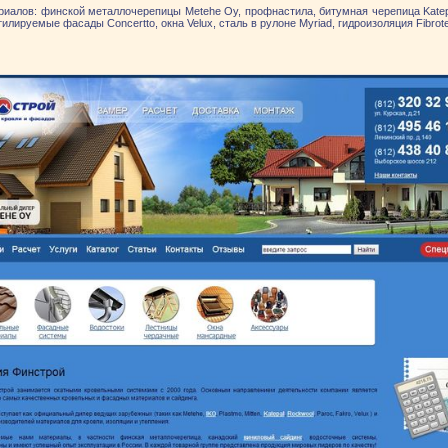
алов: финской металлочерепицы Metehe Oy, профнастила, битумная черепица Katepa
нтилируемые фасады Concertto, окна Velux, сталь в рулоне Myriad, гидроизоляция Fibrot