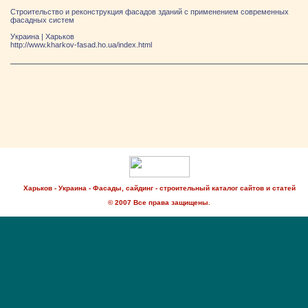
Строительство и реконструкция фасадов зданий с применением современных
фасадных систем
Украина
|
Харьков
http://www.kharkov-fasad.ho.ua/index.html
Харьков - Украина - Фасады, сайдинг - строительный каталог сайтов и статей
© 2007 Все права защищены.