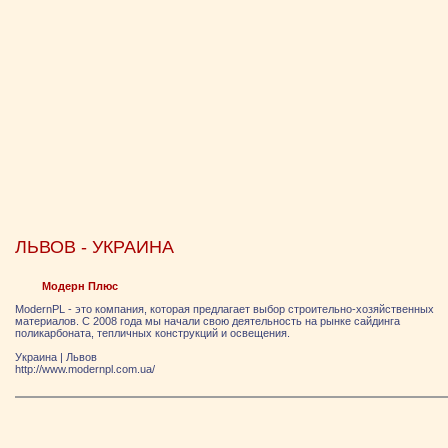
ЛЬВОВ - УКРАИНА
Модерн Плюс
ModernPL - это компания, которая предлагает выбор строительно-хозяйственных
материалов. С 2008 года мы начали свою деятельность на рынке сайдинга
поликарбоната, тепличных конструкций и освещения.
Украина
|
Львов
http://www.modernpl.com.ua/