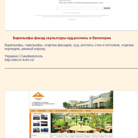
Барельефы фасад скульптуры худ.роспись в Евпатории
Барельефы, горельефы, отделка фасадов, худ. роспись стен и потолков, отделка
короедом, рваный короед
Украина
|
Симферополь
http://decor-krim.ru/