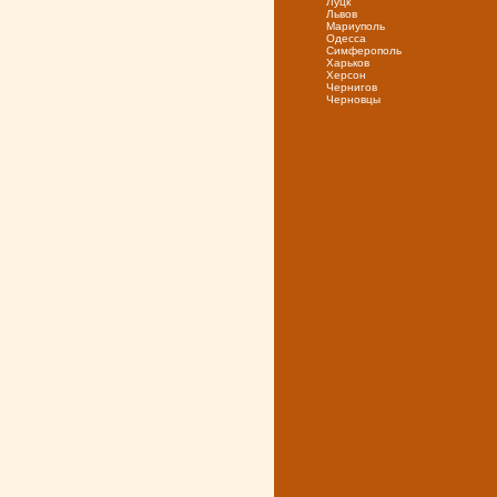
Луцк
Львов
Мариуполь
Одесса
Симферополь
Харьков
Херсон
Чернигов
Черновцы