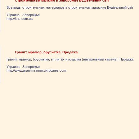
Строительный магазин в Запорожье Будівельний світ
Все виды строительных материалов в строительном магазине Будівельний світ
Украина
|
Запорожье
http://knc.com.ua
Гранит, мрамор, брусчатка. Продажа.
Гранит, мрамор, брусчатка, в плитах и изделия (натуральный камень). Продажа.
Украина
|
Запорожье
http://www.granitmramor.ukrbiznes.com