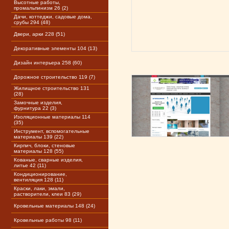
Высотные работы,
промальпинизм 26 (2)
Дачи, коттеджи, садовые дома,
срубы 294 (48)
Двери, арки 228 (51)
Декоративные элементы 104 (13)
Дизайн интерьера 258 (60)
Дорожное строительство 119 (7)
Жилищное строительство 131
(28)
Замочные изделия,
фурнитура 22 (3)
Изоляционные материалы 114
(35)
Инструмент, вспомогательные
материалы 139 (22)
Кирпич, блоки, стеновые
материалы 128 (55)
Кованые, сварные изделия,
литье 42 (11)
Кондиционирование,
вентиляция 128 (11)
Краски, лаки, эмали,
растворители, клеи 83 (29)
Кровельные материалы 148 (24)
Кровельные работы 98 (11)