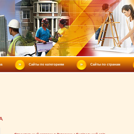
ла
Сайты по категориям
Сайты по странам
А