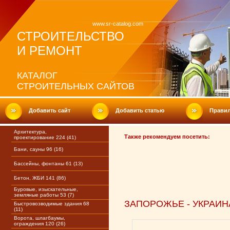
www.sr-catalog.com
СТРОИТЕЛЬСТВО
И РЕМОНТ
КАТАЛОГ
СТРОИТЕЛЬНЫХ САЙТОВ
Добавить сайт
Добавить статью
Прави
Архитектура,
Также рекомендуем посетить:
проектирование 224 (41)
Бани, сауны 96 (16)
Бассейны, фонтаны 61 (13)
Бетон, ЖБИ 141 (86)
Буровые, изыскательные,
земляные работы 53 (7)
ЗАПОРОЖЬЕ - УКРАИН
Быстровозводимые здания 68
(11)
Ворота, шлагбаумы,
ограждения 120 (26)