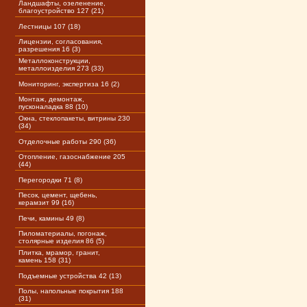
Ландшафты, озеленение,
благоустройство 127 (21)
Лестницы 107 (18)
Лицензии, согласования,
разрешения 16 (3)
Металлоконструкции,
металлоизделия 273 (33)
Мониторинг, экспертиза 16 (2)
Монтаж, демонтаж,
пусконаладка 88 (10)
Окна, стеклопакеты, витрины 230
(34)
Отделочные работы 290 (36)
Отопление, газоснабжение 205
(44)
Перегородки 71 (8)
Песок, цемент, щебень,
керамзит 99 (16)
Печи, камины 49 (8)
Пиломатериалы, погонаж,
столярные изделия 86 (5)
Плитка, мрамор, гранит,
камень 158 (31)
Подъемные устройства 42 (13)
Полы, напольные покрытия 188
(31)