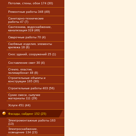
Потолки, стены, обои 174 (30)
Ремонтные работы 348 (49)
Санитарно-технические
работы 47 (7)
Сантехника, водоснабжение,
канализация 319 (49)
Сварочные работы 70 (4)
Скобяные изделия, элементы
крепежа 18 (6)
Снос зданий, сооружений 25 (1)
Составление смет 30 (4)
Стекло, пластик,
поликарбонат 48 (8)
Строительные объекты и
конструкции 165 (30)
Строительные работы 403 (56)
Сухие смеси, сыпучие
материалы 111 (29)
Услуги 451 (44)
Фасады, сайдинг 152 (25)
Электромонтажные работы 163
(13)
Электроснабжение,
освещение 134 (23)