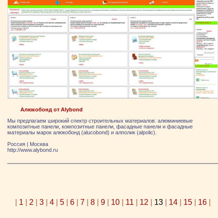
Алюкобонд от Alybond
Мы предлагаем широкий спектр строительных материалов: алюминиевые
композитные панели, композитные панели, фасадные панели и фасадные
материалы марок алюкобонд (alucobond) и алполик (alpolic).
Россия
|
Москва
http://www.alybond.ru
|
1
|
2
|
3
|
4
|
5
|
6
|
7
|
8
|
9
|
10
|
11
|
12
|
13
|
14
|
15
|
16
|