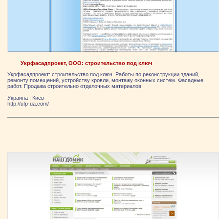
Укрфасадпроект, ООО: строительство под ключ
Укрфасадпроект: строительство под ключ. Работы по реконструкции зданий,
ремонту помещений, устройству кровли, монтажу оконных систем. Фасадные
работ. Продажа строительно отделочных материалов
Украина
|
Киев
http://ufp-ua.com/