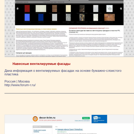
Навесные вентилируемые фасады
Дана информация о вентилируемых фасадах на основе бумажно-слоистого
пластика
Россия
|
Москва
http://www.forum-r.ru/