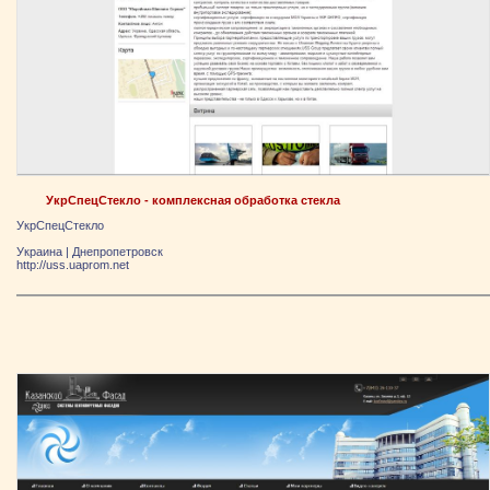
УкрСпецСтекло - комплексная обработка стекла
УкрСпецСтекло
Украина
|
Днепропетровск
http://uss.uaprom.net