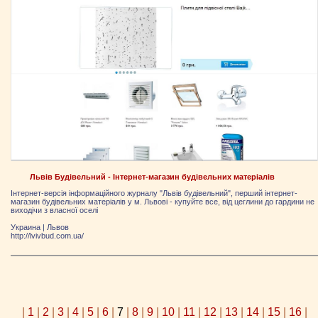
Львів Будівельний - Інтернет-магазин будівельних матеріалів
Інтернет-версія інформаційного журналу "Львів будівельний", перший інтернет-
магазин будівельних матеріалів у м. Львові - купуйте все, від цеглини до гардини не
виходічи з власної оселі
Украина
|
Львов
http://lvivbud.com.ua/
|
1
|
2
|
3
|
4
|
5
|
6
|
7
|
8
|
9
|
10
|
11
|
12
|
13
|
14
|
15
|
16
|