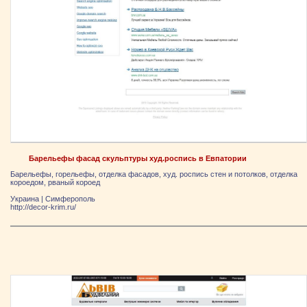
Барельефы фасад скульптуры худ.роспись в Евпатории
Барельефы, горельефы, отделка фасадов, худ. роспись стен и потолков, отделка
короедом, рваный короед
Украина
|
Симферополь
http://decor-krim.ru/