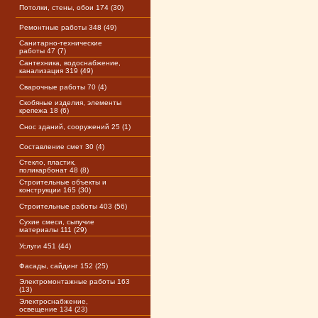
Потолки, стены, обои 174 (30)
Ремонтные работы 348 (49)
Санитарно-технические
работы 47 (7)
Сантехника, водоснабжение,
канализация 319 (49)
Сварочные работы 70 (4)
Скобяные изделия, элементы
крепежа 18 (6)
Снос зданий, сооружений 25 (1)
Составление смет 30 (4)
Стекло, пластик,
поликарбонат 48 (8)
Строительные объекты и
конструкции 165 (30)
Строительные работы 403 (56)
Сухие смеси, сыпучие
материалы 111 (29)
Услуги 451 (44)
Фасады, сайдинг 152 (25)
Электромонтажные работы 163
(13)
Электроснабжение,
освещение 134 (23)