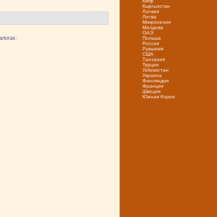
Кипр
Кыргызстан
Латвия
Литва
Микронезия
Молдова
ОАЭ
алогах:
Польша
Россия
Румыния
США
Танзания
Турция
Узбекистан
Украина
Финляндия
Франция
Швеция
Южная Корея