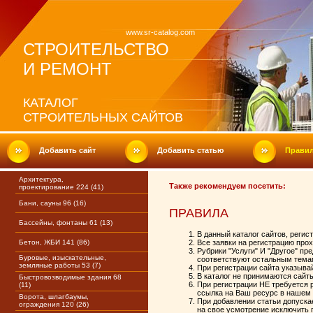
www.sr-catalog.com
СТРОИТЕЛЬСТВО
И РЕМОНТ
КАТАЛОГ
СТРОИТЕЛЬНЫХ САЙТОВ
Добавить сайт
Добавить статью
Прави
Архитектура,
Также рекомендуем посетить:
проектирование 224 (41)
Бани, сауны 96 (16)
ПРАВИЛА
Бассейны, фонтаны 61 (13)
В данный каталог сайтов, регис
Бетон, ЖБИ 141 (86)
Все заявки на регистрацию прох
Рубрики "Услуги" И "Другое" пр
Буровые, изыскательные,
соответствуют остальным тема
земляные работы 53 (7)
При регистрации сайта указыва
В каталог не принимаются сайт
Быстровозводимые здания 68
При регистрации НЕ требуется р
(11)
ссылка на Ваш ресурс в нашем 
Ворота, шлагбаумы,
При добавлении статьи допуска
ограждения 120 (26)
на свое усмотрение исключить