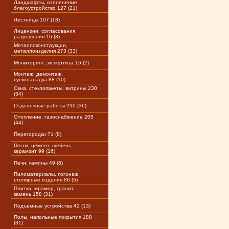
Ландшафты, озеленение,
благоустройство 127 (21)
Лестницы 107 (18)
Лицензии, согласования,
разрешения 16 (3)
Металлоконструкции,
металлоизделия 273 (33)
Мониторинг, экспертиза 16 (2)
Монтаж, демонтаж,
пусконаладка 88 (10)
Окна, стеклопакеты, витрины 230
(34)
Отделочные работы 290 (36)
Отопление, газоснабжение 205
(44)
Перегородки 71 (8)
Песок, цемент, щебень,
керамзит 99 (16)
Печи, камины 49 (8)
Пиломатериалы, погонаж,
столярные изделия 86 (5)
Плитка, мрамор, гранит,
камень 158 (31)
Подъемные устройства 42 (13)
Полы, напольные покрытия 188
(31)