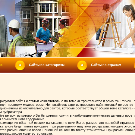
ла
Сайты по категориям
Сайты по странам
трируются сайты и статьи исключительно по теме «Строительство и ремонт». Регион - 
одят проверку модератором. Не пытайтесь зарегистрировать сайт, который не соответс
едназначены исключительно для сайтов, которые соответствует общей теме каталога - 
м рубрикатора.
йте регион, из которого Вы бы хотели получить наибольшее количество целевых посет
ы сомнительного содержания.
азмещения обратной ссылки на каталог, но если Вы ее разместите на любой странице 
каталоге будет иметь приоритет при размещении над теми ресурсами, которые этого н
ется размещение не более 1 внешней ссылки по тексту этой статьи. При размещении 
 превышающее количество ссылок.