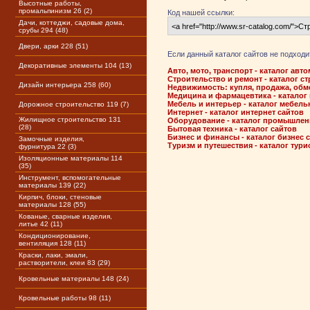
Высотные работы,
промальпинизм 26 (2)
Код нашей ссылки:
Дачи, коттеджи, садовые дома,
срубы 294 (48)
Двери, арки 228 (51)
Если данный каталог сайтов не подходи
Декоративные элементы 104 (13)
Авто, мото, транспорт - каталог ав
Строительство и ремонт - каталог с
Дизайн интерьера 258 (60)
Недвижимость: купля, продажа, обме
Медицина и фармацевтика - каталог
Мебель и интерьер - каталог мебель
Дорожное строительство 119 (7)
Интернет - каталог интернет сайтов
Жилищное строительство 131
Оборудование - каталог промышлен
(28)
Бытовая техника - каталог сайтов
Бизнес и финансы - каталог бизнес 
Замочные изделия,
Туризм и путешествия - каталог тури
фурнитура 22 (3)
Изоляционные материалы 114
(35)
Инструмент, вспомогательные
материалы 139 (22)
Кирпич, блоки, стеновые
материалы 128 (55)
Кованые, сварные изделия,
литье 42 (11)
Кондиционирование,
вентиляция 128 (11)
Краски, лаки, эмали,
растворители, клеи 83 (29)
Кровельные материалы 148 (24)
Кровельные работы 98 (11)