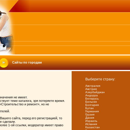
Сайты по городам
Выберите страну:
Австралия
Австрия
Азербайджан
Андорра
значения не имеет.
Беларусь
твует теме каталога, зря потеряете время.
Бельгия
«Строительство и ремонт», но не
Болгария
Бутан
ителей.
Германия
Грузия
Дания
Вашего сайта, перед его регистрацией, то
Израиль
е сделали.
Испания
более 1-ой ссылки, модератор имеет право
Казахстан