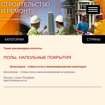
СТРОИТЕЛЬСТВО
И РЕМОНТ
www.sr-catalog.com
КАТЕГОРИИ
СТРАНЫ
Также рекомендуем посетить:
ПОЛЫ, НАПОЛЬНЫЕ ПОКРЫТИЯ
Штукатуров - стяжка пола и механизированная штукатурка
Штукатуров - стяжка пола и механизированная штукатурка
Россия
|
Санкт Петербург
http://shtukaturov.ru/