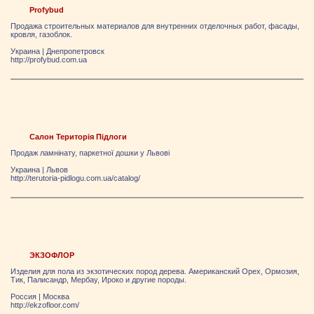
Profybud
Продажа строительных материалов для внутренних отделочных работ, фасады,
кровля, газоблок.
Украина
|
Днепропетровск
http://profybud.com.ua
Салон Територія Підлоги
Продаж ламнінату, паркетної дошки у Львові
Украина
|
Львов
http://terutoria-pidlogu.com.ua/catalog/
ЭКЗОФЛОР
Изделия для пола из экзотических пород дерева. Американский Орех, Ормозия,
Тик, Палисандр, Мербау, Ироко и другие породы.
Россия
|
Москва
http://ekzofloor.com/