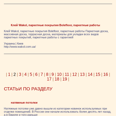
Клей Wakol, паркетные покрытия Bolefloor, паркетные работы
Клей Wakol, паркетные покрытия Bolefloor, паркетные работы Паркетная доска,
массивная доска, террасная доска, материалы для укладки всех видов
паркетных покрытий, паркетные работы с гарантией
Украина
|
Киев
http://www.wakol.com.ua/
|
1
|
2
|
3
|
4
|
5
|
6
|
7
|
8
|
9
|
10
|
11
|
12
|
13
|
14
|
15
|
16
|
17
|
18
|
19
|
СТАТЬИ ПО РАЗДЕЛУ
натяжные потолки
Натяжные потолки уже давно вышли из категории новинок используемых при
отделке помещений. В России они начали использовать более десять лет назад,
а в Европе и того раньше