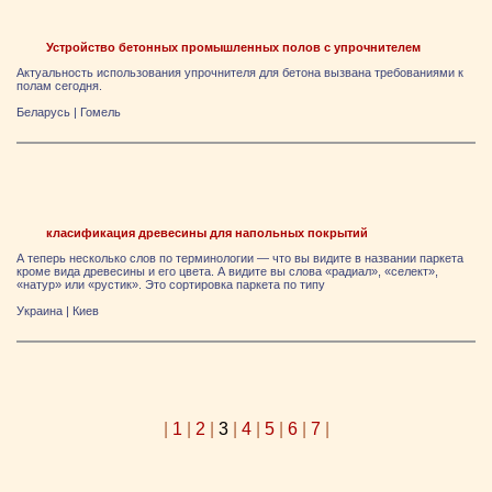
Устройство бетонных промышленных полов с упрочнителем
Актуальность использования упрочнителя для бетона вызвана требованиями к
полам сегодня.
Беларусь
|
Гомель
класификация древесины для напольных покрытий
А теперь несколько слов по терминологии — что вы видите в названии паркета
кроме вида древесины и его цвета. А видите вы слова «радиал», «селект»,
«натур» или «рустик». Это сортировка паркета по типу
Украина
|
Киев
|
1
|
2
|
3
|
4
|
5
|
6
|
7
|