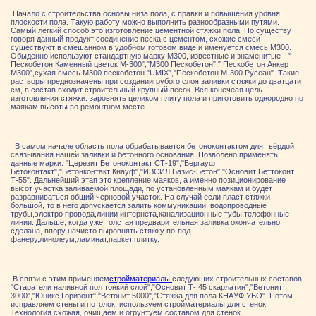
Начало с строительства основы низа пола, с правки и повышения уровня
плоскости пола. Такую работу можно выполнить разнообразными путями.
Самый лёгкий способ это изготовление цементной стяжки пола. По существу
говоря данный продукт соединение песка с цементом, схожие смеси
существуют в смешанном в удобном готовом виде и именуется смесь М300.
Обыденно используют стандартную марку М300, известные и знаменитые - "
Пескобетон Каменный цветок М-300","М300 Пескобетон"," Пескобетон Анкер
М300",сухая смесь М300 пескобетон "UMIX","Пескобетон М-300 Русеан". Такие
растворы преднозначены при созданиигрубого слоя заливки стяжки до дватцати
см, в состав входит строительный крупный песок. Вся конечеая цель
изготовления стяжки: заровнять целиком плиту пола и приготовить однородно по
маякам высоты во ремонтном месте.
В самом начале область пола обрабатывается бетоноконтактом для твёрдой
связывания нашей заливки и бетонного основания. Позволено применять
данные марки: "Церезит Бетоноконтакт СТ-19","Бергауф
Бетоконтакт","Бетонконтакт Кнауф","ИВСИЛ Базис-Бетон","Основит Беттоконт
Т-55". Дальнейший этап это крепление маяков, а именно позиционирование
высот участка заливаемой площади, по установленным маякам и будет
разравниваться общий черновой участок. На случай если пласт стяжки
большой, то в него допускается залить коммуникации, водопроводные
трубы,электро провода,линии интернета,канализационные тубы,телефонные
линии. Дальше, когда уже толстая предварительная заливка окончательно
сделана, впору начисто выровнять стяжку по-под
фанеру,линолеум,ламинат,паркет,плитку.
В связи с этим применяем
стройматериалы
следующих строительных составов:
"Старатели наливной пол тонкий слой","Основит Т- 45 скарлатин","Ветонит
3000","Юникс Горизонт","Ветонит 5000","Стяжка для пола КНАУФ УБО". Потом
исправляем стены и потолок, используем стройматериалы для стенок.
Технология схожая, очищаем и огрунтуем составом для стенок