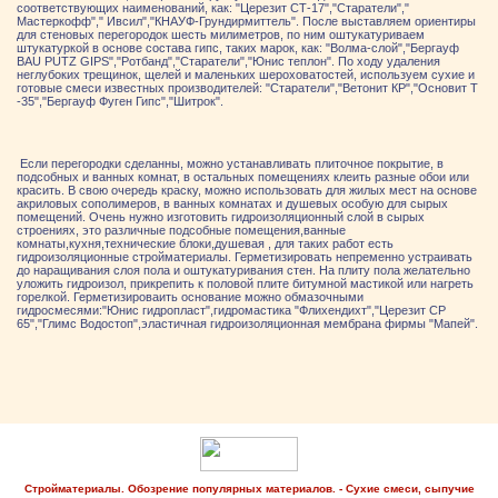
соответствующих наименований, как: "Церезит СТ-17","Старатели","
Мастеркофф"," Ивсил","КНАУФ-Грундирмиттель". После выставляем ориентиры
для стеновых перегородок шесть милиметров, по ним оштукатуриваем
штукатуркой в основе состава гипс, таких марок, как: "Волма-слой","Бергауф
BAU PUTZ GIPS","Ротбанд","Старатели","Юнис теплон". По ходу удаления
неглубоких трещинок, щелей и маленьких шероховатостей, используем сухие и
готовые смеси известных производителей: "Старатели","Ветонит КР","Основит Т
-35","Бергауф Фуген Гипс","Шитрок".
Если перегородки сделанны, можно устанавливать плиточное покрытие, в
подсобных и ванных комнат, в остальных помещениях клеить разные обои или
красить. В свою очередь краску, можно использовать для жилых мест на основе
акриловых сополимеров, в ванных комнатах и душевых особую для сырых
помещений. Очень нужно изготовить гидроизоляционный слой в сырых
строениях, это различные подсобные помещения,ванные
комнаты,кухня,технические блоки,душевая , для таких работ есть
гидроизоляционные стройматериалы. Герметизировать непременно устраивать
до наращивания слоя пола и оштукатуривания стен. На плиту пола желательно
уложить гидроизол, прикрепить к половой плите битумной мастикой или нагреть
горелкой. Герметизироваить основание можно обмазочными
гидросмесями:"Юнис гидропласт",гидромастика "Флихендихт","Церезит СР
65","Глимс Водостоп",эластичная гидроизоляционная мембрана фирмы "Мапей".
Стройматериалы. Обозрение популярных материалов. - Сухие смеси, сыпучие