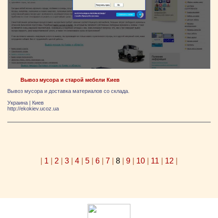
Вывоз мусора и старой мебели Киев
Вывоз мусора и доставка материалов со склада.
Украина
|
Киев
http://ekokiev.ucoz.ua
|
1
|
2
|
3
|
4
|
5
|
6
|
7
|
8
|
9
|
10
|
11
|
12
|