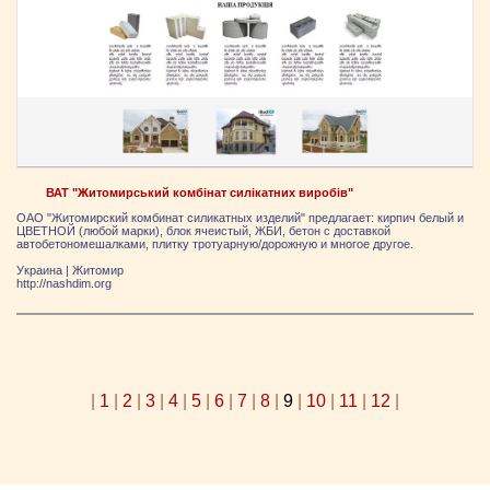
ВАТ "Житомирський комбінат силікатних виробів"
ОАО "Житомирский комбинат силикатных изделий" предлагает: кирпич белый и
ЦВЕТНОЙ (любой марки), блок ячеистый, ЖБИ, бетон с доставкой
автобетономешалками, плитку тротуарную/дорожную и многое другое.
Украина
|
Житомир
http://nashdim.org
|
1
|
2
|
3
|
4
|
5
|
6
|
7
|
8
|
9
|
10
|
11
|
12
|