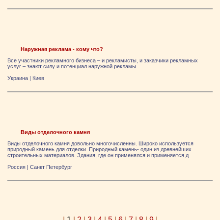
Наружная реклама - кому что?
Все участники рекламного бизнеса – и рекламисты, и заказчики рекламных
услуг – знают силу и потенциал наружной рекламы.
Украина
|
Киев
Виды отделочного камня
Виды отделочного камня довольно многочисленны. Широко используется
природный камень для отделки. Природный камень- один из древнейших
строительных материалов. Здания, где он применялся и применяется д
Россия
|
Санкт Петербург
|
1
|
2
|
3
|
4
|
5
|
6
|
7
|
8
|
9
|