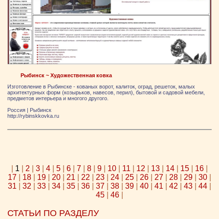
Рыбинск ~ Художественная ковка
Изготовление в Рыбинске - кованых ворот, калиток, оград, решеток, малых
архитектурных форм (козырьков, навесов, перил), бытовой и садовой мебели,
предметов интерьера и многого другого.
Россия
|
Рыбинск
http://rybinskkovka.ru
|
1
|
2
|
3
|
4
|
5
|
6
|
7
|
8
|
9
|
10
|
11
|
12
|
13
|
14
|
15
|
16
|
17
|
18
|
19
|
20
|
21
|
22
|
23
|
24
|
25
|
26
|
27
|
28
|
29
|
30
|
31
|
32
|
33
|
34
|
35
|
36
|
37
|
38
|
39
|
40
|
41
|
42
|
43
|
44
|
45
|
46
|
СТАТЬИ ПО РАЗДЕЛУ