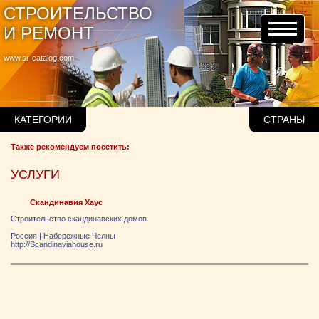
СТРОИТЕЛЬСТВО
И РЕМОНТ
www.sr-catalog.com
КАТЕГОРИИ
СТРАНЫ
Также рекомендуем посетить:
УСЛУГИ
Скандинавия Хаус
Строительство скандинавских домов
Россия
|
Набережные Челны
http://Scandinaviahouse.ru