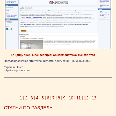
Кондиционеры, вентиляция: об этих системах Вентпортал
Портал расскажет, что такое системы вентиляции, кондиционеры
Украина
|
Киев
http://ventportal.com
|
1
|
2
|
3
|
4
|
5
|
6
|
7
|
8
|
9
|
10
|
11
|
12
|
13
|
СТАТЬИ ПО РАЗДЕЛУ