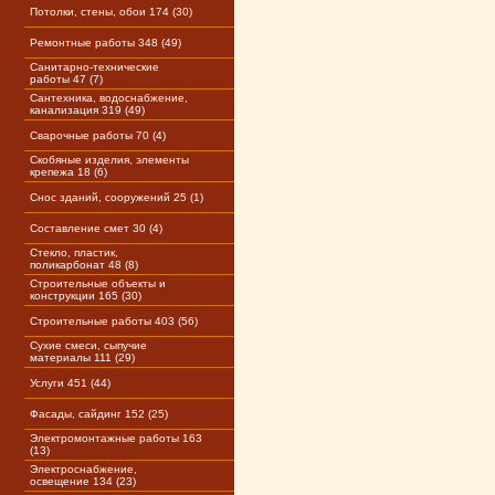
Потолки, стены, обои 174 (30)
Ремонтные работы 348 (49)
Санитарно-технические
работы 47 (7)
Сантехника, водоснабжение,
канализация 319 (49)
Сварочные работы 70 (4)
Скобяные изделия, элементы
крепежа 18 (6)
Снос зданий, сооружений 25 (1)
Составление смет 30 (4)
Стекло, пластик,
поликарбонат 48 (8)
Строительные объекты и
конструкции 165 (30)
Строительные работы 403 (56)
Сухие смеси, сыпучие
материалы 111 (29)
Услуги 451 (44)
Фасады, сайдинг 152 (25)
Электромонтажные работы 163
(13)
Электроснабжение,
освещение 134 (23)