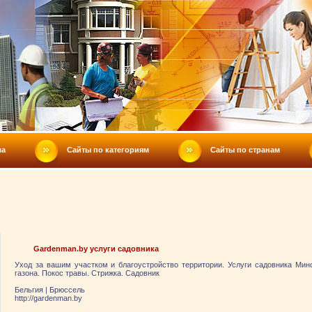
ла
Сайты по категориям
Сайты по странам
Gardenman.by услуги садовника
Уход за вашим участком и благоустройство территории. Услуги садовника Минс
газона. Покос травы. Стрижка. Садовник
Бельгия
|
Брюссель
http://gardenman.by