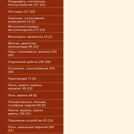
Ландшафты, озеленение,
благоустройство 127 (21)
Лестницы 107 (18)
Лицензии, согласования,
разрешения 16 (3)
Металлоконструкции,
металлоизделия 273 (33)
Мониторинг, экспертиза 16 (2)
Монтаж, демонтаж,
пусконаладка 88 (10)
Окна, стеклопакеты, витрины 230
(34)
Отделочные работы 290 (36)
Отопление, газоснабжение 205
(44)
Перегородки 71 (8)
Песок, цемент, щебень,
керамзит 99 (16)
Печи, камины 49 (8)
Пиломатериалы, погонаж,
столярные изделия 86 (5)
Плитка, мрамор, гранит,
камень 158 (31)
Подъемные устройства 42 (13)
Полы, напольные покрытия 188
(31)