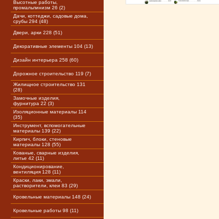
Высотные работы,
промальпинизм 26 (2)
Дачи, коттеджи, садовые дома,
срубы 294 (48)
Двери, арки 228 (51)
Декоративные элементы 104 (13)
Дизайн интерьера 258 (60)
Дорожное строительство 119 (7)
Жилищное строительство 131
(28)
Замочные изделия,
фурнитура 22 (3)
Изоляционные материалы 114
(35)
Инструмент, вспомогательные
материалы 139 (22)
Кирпич, блоки, стеновые
материалы 128 (55)
Кованые, сварные изделия,
литье 42 (11)
Кондиционирование,
вентиляция 128 (11)
Краски, лаки, эмали,
растворители, клеи 83 (29)
Кровельные материалы 148 (24)
Кровельные работы 98 (11)