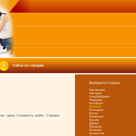
Сайты по городам
Выберите страну:
Австралия
Австрия
Азербайджан
Андорра
Беларусь
Бельгия
Болгария
Бутан
ке. Цена. Стоимость работ. Стрижка
Германия
Грузия
Дания
Израиль
Испания
Казахстан