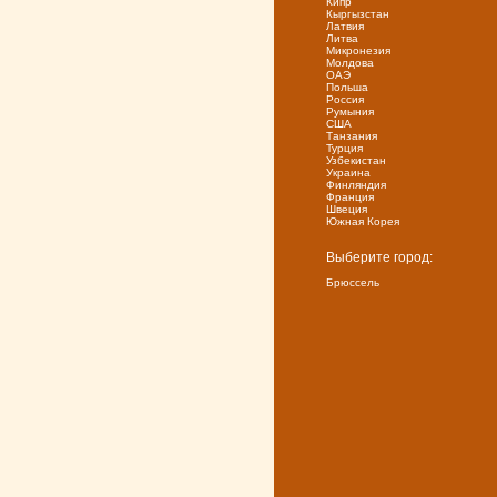
Кипр
Кыргызстан
Латвия
Литва
Микронезия
Молдова
ОАЭ
Польша
Россия
Румыния
США
Танзания
Турция
Узбекистан
Украина
Финляндия
Франция
Швеция
Южная Корея
Выберите город:
Брюссель