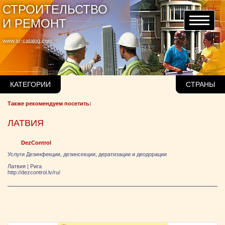
СТРОИТЕЛЬСТВО
И РЕМОНТ
www.sr-catalog.com
КАТЕГОРИИ
СТРАНЫ
Также рекомендуем посетить:
ЛАТВИЯ
DezControl
Услуги Дезинфекции, дезинсекции, дератизации и деодорации
Латвия
|
Рига
http://dezcontrol.lv/ru/