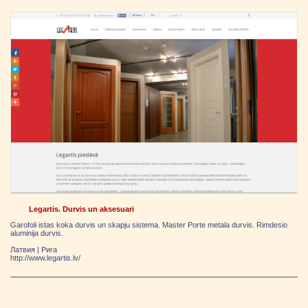
Legartis. Durvis un aksesuari
Garofoli istas koka durvis un skapju sistema. Master Porte metala durvis. Rimdesio
aluminija durvis.
Латвия
|
Рига
http://www.legartis.lv/