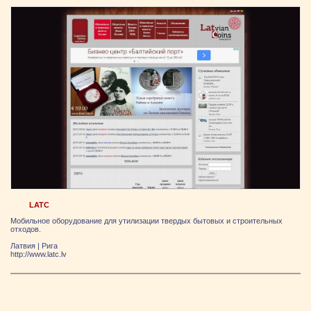
LATC
Мобильное оборудование для утилизации твердых бытовых и строительных
отходов.
Латвия
|
Рига
http://www.latc.lv