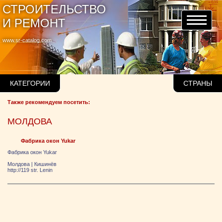
СТРОИТЕЛЬСТВО
И РЕМОНТ
www.sr-catalog.com
КАТЕГОРИИ
СТРАНЫ
Также рекомендуем посетить:
МОЛДОВА
Фабрика окон Yukar
Фабрика окон Yukar
Молдова
|
Кишинёв
http://119 str. Lenin