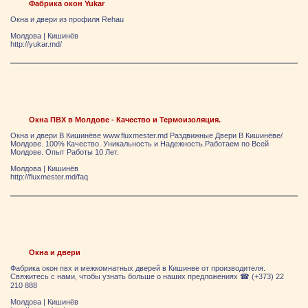
Фабрика окон Yukar
Окна и двери из профиля Rehau
Молдова
|
Кишинёв
http://yukar.md/
Окна ПВХ в Молдове - Качество и Термоизоляция.
Окна и двери В Кишинёве www.fluxmester.md Раздвижные Двери В Кишинёве/
Молдове. 100% Качество. Уникальность и Надежность.Работаем по Всей
Молдове. Опыт Работы 10 Лет.
Молдова
|
Кишинёв
http://fluxmester.md/faq
Окна и двери
Фабрика окон пвх и межкомнатных дверей в Кишинве от производителя.
Свяжитесь с нами, чтобы узнать больше о наших предложениях ☎ (+373) 22
210 888
Молдова
|
Кишинёв