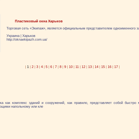
Пластиковый окна Харьков
Торговая сеть «Экипаж», является официальным представителем одноименного з
Украина
|
Харьков
http://oknaekipazh.com.ua/
|
1
|
2
|
3
|
4
|
5
|
6
|
7
|
8
|
9
|
10
|
11
|
12
|
13
|
14
|
15
|
16
|
17
|
ка как комплекс зданий и сооружений, как правило, представляет собой быстро
яющими напольному или кле