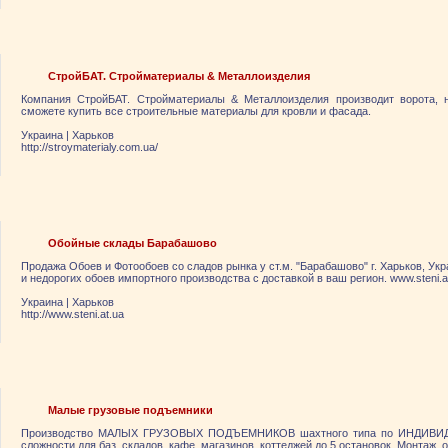
СтройБАТ. Стройматериалы & Металлоизделия
Компания СтройБАТ. Стройматериалы & Металлоизделия производит ворота, 
сможете купить все строительные материалы для кровли и фасада.
Украина
|
Харьков
http://stroymaterialy.com.ua/
Обойные склады Барабашово
Продажа Обоев и Фотообоев со сладов рынка у ст.м. "Барабашово" г. Харьков, Ук
и недорогих обоев импортного производства с доставкой в ваш регион. www.steni.a
Украина
|
Харьков
http://www.steni.at.ua
Малые грузовые подъемники
Производство МАЛЫХ ГРУЗОВЫХ ПОДЪЕМНИКОВ шахтного типа по ИНДИВИ
сложности для баз, складов, кафе, магазинов, коттеджей до 5 остановок. Монтаж, 