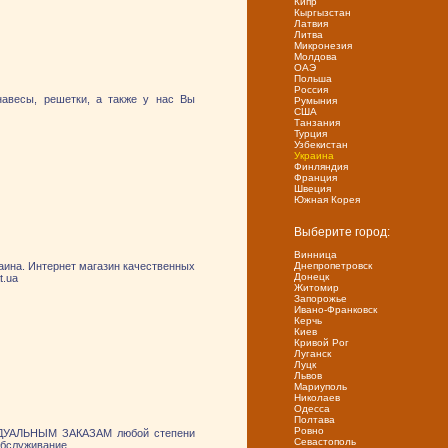
Кипр
Кыргызстан
Латвия
Литва
Микронезия
Молдова
ОАЭ
Польша
Россия
навесы, решетки, а также у нас Вы
Румыния
США
Танзания
Турция
Узбекистан
Украина
Финляндия
Франция
Швеция
Южная Корея
Выберите город:
Винница
раина. Интернет магазин качественных
Днепропетровск
Донецк
t.ua
Житомир
Запорожье
Ивано-Франковск
Керчь
Киев
Кривой Рог
Луганск
Луцк
Львов
Мариуполь
Николаев
Одесса
Полтава
Ровно
ДУАЛЬНЫМ ЗАКАЗАМ любой степени
Севастополь
обслуживание.