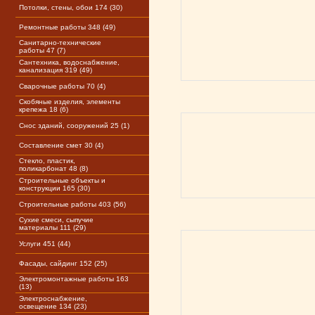
Потолки, стены, обои 174 (30)
Ремонтные работы 348 (49)
Санитарно-технические
работы 47 (7)
Сантехника, водоснабжение,
канализация 319 (49)
Сварочные работы 70 (4)
Скобяные изделия, элементы
крепежа 18 (6)
Снос зданий, сооружений 25 (1)
Составление смет 30 (4)
Стекло, пластик,
поликарбонат 48 (8)
Строительные объекты и
конструкции 165 (30)
Строительные работы 403 (56)
Сухие смеси, сыпучие
материалы 111 (29)
Услуги 451 (44)
Фасады, сайдинг 152 (25)
Электромонтажные работы 163
(13)
Электроснабжение,
освещение 134 (23)