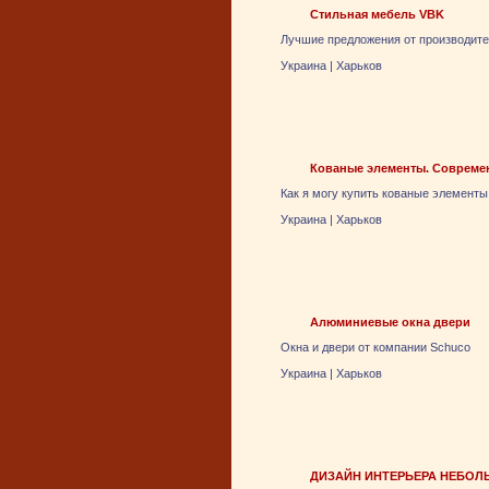
Стильная мебель VBK
Лучшие предложения от производител
Украина
|
Харьков
Кованые элементы. Совреме
Как я могу купить кованые элементы
Украина
|
Харьков
Алюминиевые окна двери
Окна и двери от компании Schuco
Украина
|
Харьков
ДИЗАЙН ИНТЕРЬЕРА НЕБОЛ