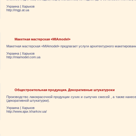
Украина
|
Харьков
http://mgp.at.ua
Макетная мастерская «MIAmodel»
Макетная мастерская «MIAmodel» предлагает услуги архитектурного макетирован
Украина
|
Харьков
http://miamodel.com.ua
Общестроительная продукция. Декоративные штукатуроки
Производство лакокрасочной продукции сухих и сыпучих смесей , а также нанес
(декоративной штукатурки).
Украина
|
Харьков
http://www.ajax.kharkov.ua/