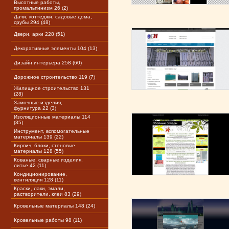
Высотные работы,
промальпинизм 26 (2)
Дачи, коттеджи, садовые дома,
срубы 294 (48)
Двери, арки 228 (51)
Декоративные элементы 104 (13)
Дизайн интерьера 258 (60)
Дорожное строительство 119 (7)
Жилищное строительство 131
(28)
Замочные изделия,
фурнитура 22 (3)
Изоляционные материалы 114
(35)
Инструмент, вспомогательные
материалы 139 (22)
Кирпич, блоки, стеновые
материалы 128 (55)
Кованые, сварные изделия,
литье 42 (11)
Кондиционирование,
вентиляция 128 (11)
Краски, лаки, эмали,
растворители, клеи 83 (29)
Кровельные материалы 148 (24)
Кровельные работы 98 (11)