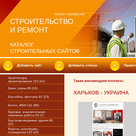
www.sr-catalog.com
СТРОИТЕЛЬСТВО
И РЕМОНТ
КАТАЛОГ
СТРОИТЕЛЬНЫХ САЙТОВ
Добавить сайт
Добавить статью
Прави
Архитектура,
Также рекомендуем посетить:
проектирование 224 (41)
Бани, сауны 96 (16)
ХАРЬКОВ - УКРАИНА
Бассейны, фонтаны 61 (13)
Бетон, ЖБИ 141 (86)
Буровые, изыскательные,
земляные работы 53 (7)
Быстровозводимые здания 68
(11)
Ворота, шлагбаумы,
ограждения 120 (26)