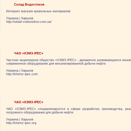
Склад Водостоков
Интернет магазин кровельных материалов
Украина
|
Харьков
http://sklad-vodostokov.com.ua/
ЧАО «ХЭМЗ-IPEC»
Частное акционерное общество «ХЭМЗ-IPEC» - динамично развивающееся иннов
современное оборудование для механизированной добычи нефти.
Украина
|
Харьков
http://khemz-ipec.com
ЧАО «ХЭМЗ-IPEC»
ЧАО «ХЭМЗ-IPEC» специализируется в сфере разработки, производства, реа
погружного оборудования для добычи нефти.
Украина
|
Харьков
http://khemz-ipec.org