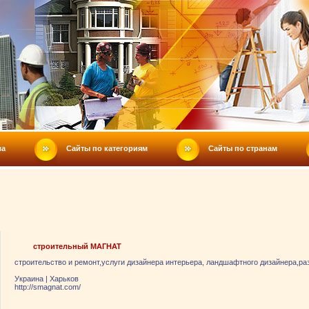
ла
Сайты по категориям
Сайты по странам
строительный МАГНАТ
строительство и ремонт,услуги дизайнера интерьера, ландшафтного дизайнера,ра
Украина
|
Харьков
http://smagnat.com/