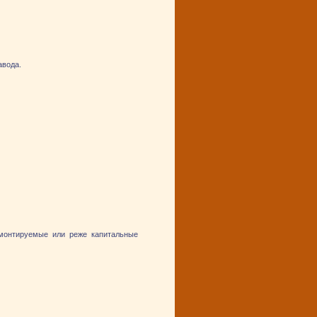
авода.
 монтируемые или реже капитальные