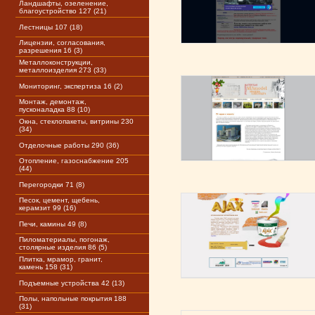
Ландшафты, озеленение,
благоустройство 127 (21)
Лестницы 107 (18)
Лицензии, согласования,
разрешения 16 (3)
Металлоконструкции,
металлоизделия 273 (33)
Мониторинг, экспертиза 16 (2)
Монтаж, демонтаж,
пусконаладка 88 (10)
Окна, стеклопакеты, витрины 230
(34)
Отделочные работы 290 (36)
Отопление, газоснабжение 205
(44)
Перегородки 71 (8)
Песок, цемент, щебень,
керамзит 99 (16)
Печи, камины 49 (8)
Пиломатериалы, погонаж,
столярные изделия 86 (5)
Плитка, мрамор, гранит,
камень 158 (31)
Подъемные устройства 42 (13)
Полы, напольные покрытия 188
(31)