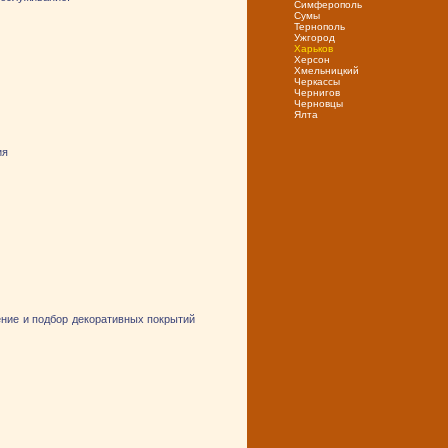
Симферополь
Сумы
Тернополь
Ужгород
Харьков
Херсон
Хмельницкий
Черкассы
Чернигов
Черновцы
Ялта
ия
ение и подбор декоративных покрытий