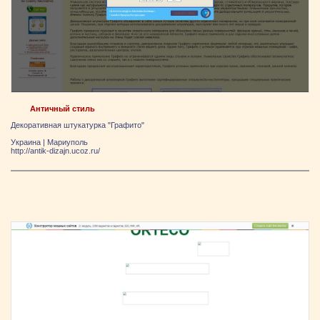
Античный стиль
Декоративная штукатурка "Графито"
Украина
|
Мариуполь
http://antik-dizajn.ucoz.ru/