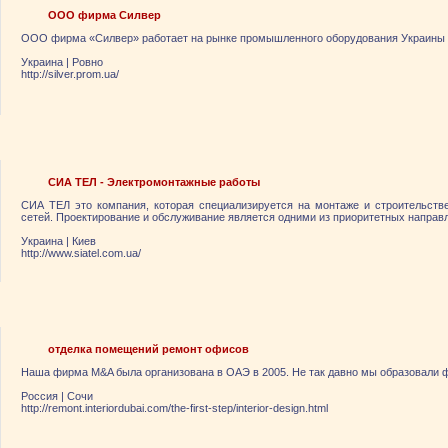
ООО фирма Силвер
ООО фирма «Силвер» работает на рынке промышленного оборудования Украины с
Украина
|
Ровно
http://silver.prom.ua/
СИА ТЕЛ - Электромонтажные работы
СИА ТЕЛ это компания, которая специализируется на монтаже и строительств
сетей. Проектирование и обслуживание является одними из приоритетных направ
Украина
|
Киев
http://www.siatel.com.ua/
отделка помещений ремонт офисов
Наша фирма M&A была организована в ОАЭ в 2005. Не так давно мы образовали ф
Россия
|
Сочи
http://remont.interiordubai.com/the-first-step/interior-design.html