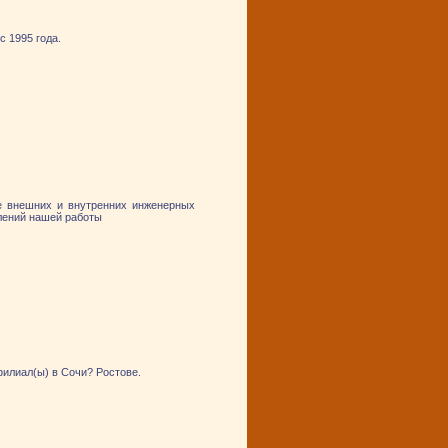
 1995 года.
е внешних и внутренних инженерных
лений нашей работы
илиал(ы) в Сочи? Ростове.