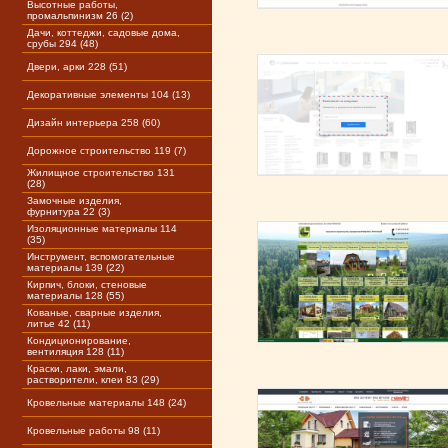
Высотные работы,
промальпинизм 26 (2)
Дачи, коттеджи, садовые дома,
срубы 294 (48)
Двери, арки 228 (51)
Декоративные элементы 104 (13)
Дизайн интерьера 258 (60)
Дорожное строительство 119 (7)
Жилищное строительство 131
(28)
Замочные изделия,
фурнитура 22 (3)
Изоляционные материалы 114
(35)
Инструмент, вспомогательные
материалы 139 (22)
Кирпич, блоки, стеновые
материалы 128 (55)
Кованые, сварные изделия,
литье 42 (11)
Кондиционирование,
вентиляция 128 (11)
Краски, лаки, эмали,
растворители, клеи 83 (29)
Кровельные материалы 148 (24)
Кровельные работы 98 (11)