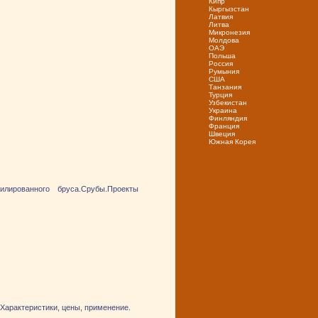
Кипр
Кыргызстан
Латвия
Литва
Микронезия
Молдова
ОАЭ
Польша
Россия
Румыния
США
Танзания
Турция
Узбекистан
Украина
Финляндия
Франция
Швеция
Южная Корея
лированного бруса.Срубы.Проекты
. Характеристики, цены, применение.