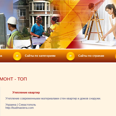
ла
Сайты по категориям
Сайты по странам
МОНТ - ТОП
Утепление квартир
Утепление современными материалами стен квартир и домов снаружи.
Украина
|
Севастополь
http://budmastera.com