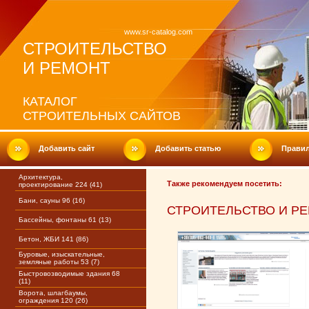
www.sr-catalog.com
СТРОИТЕЛЬСТВО
И РЕМОНТ
КАТАЛОГ
СТРОИТЕЛЬНЫХ САЙТОВ
Добавить сайт
Добавить статью
Прави
Архитектура,
Также рекомендуем посетить:
проектирование 224 (41)
Бани, сауны 96 (16)
СТРОИТЕЛЬСТВО И РЕ
Бассейны, фонтаны 61 (13)
Бетон, ЖБИ 141 (86)
Буровые, изыскательные,
земляные работы 53 (7)
Быстровозводимые здания 68
(11)
Ворота, шлагбаумы,
ограждения 120 (26)