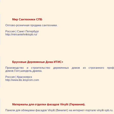
Мир Сантехники СПБ
Оптово-розничная продажа сантехники.
Россия
|
Санкт Петербург
http://mirsantehnikispb.ru/
Брусовые Деревянные Дома ИТИС+
Производство и строительство деревянных домов из строганного профи
домов.Гонт,шиндель,дранка.
Россия
|
Красноярск
http://www.itis.lesprom.com
Материалы для отделки фасадов Vinylit (Германия).
Панели для облицовки фасадов Vinylit (Винилит) на интернет-портале vinylit-spb.ru