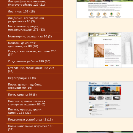
Ландшафты, озеленение,
благоустройство 127 (21)
Лестницы 107 (18)
Лицензии, согласования,
разрешения 16 (3)
Металлоконструкции,
металлоизделия 273 (33)
Мониторинг, экспертиза 16 (2)
Монтаж, демонтаж,
пусконаладка 88 (10)
Окна, стеклопакеты, витрины 230
(34)
Отделочные работы 290 (36)
Отопление, газоснабжение 205
(44)
Перегородки 71 (8)
Песок, цемент, щебень,
керамзит 99 (16)
Печи, камины 49 (8)
Пиломатериалы, погонаж,
столярные изделия 86 (5)
Плитка, мрамор, гранит,
камень 158 (31)
Подъемные устройства 42 (13)
Полы, напольные покрытия 188
(31)