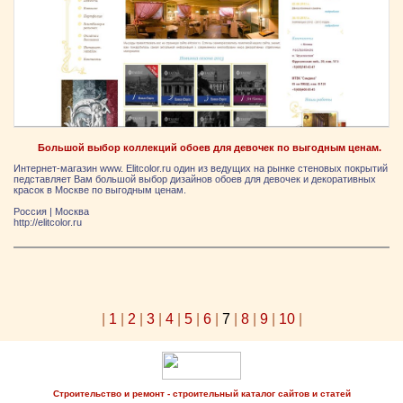
Большой выбор коллекций обоев для девочек по выгодным ценам.
Интернет-магазин www. Elitcolor.ru один из ведущих на рынке стеновых покрытий
педставляет Вам большой выбор дизайнов обоев для девочек и декоративных
красок в Москве по выгодным ценам.
Россия
|
Москва
http://elitcolor.ru
|
1
|
2
|
3
|
4
|
5
|
6
|
7
|
8
|
9
|
10
|
Строительство и ремонт - строительный каталог сайтов и статей