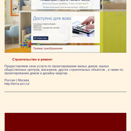
Строительство и ремонт
Предоставляем свои услуги по проектированию жилых домов, малых
общественных центров, магазинов, других строительных объектов , а также по
проектированию домов и дизайну квартир.
Россия
|
Москва
http://terra-pro.ru/