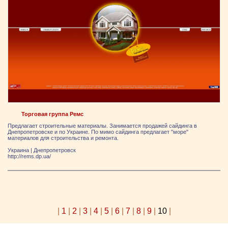
Торговая группа Ремс
Предлагает строительные материалы. Занимается продажей сайдинга в
Днепропетровске и по Украине. По мимо сайдинга предлагает "море"
материалов для строительства и ремонта.
Украина
|
Днепропетровск
http://rems.dp.ua/
|
1
|
2
|
3
|
4
|
5
|
6
|
7
|
8
|
9
|
10
|